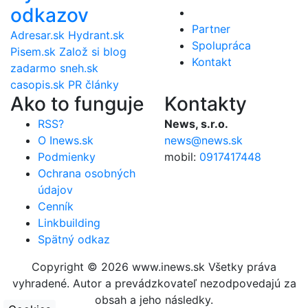
odkazov
Partner
Adresar.sk
Hydrant.sk
Spolupráca
Pisem.sk
Založ si blog
Kontakt
zadarmo
sneh.sk
casopis.sk
PR články
Ako to funguje
Kontakty
RSS?
News, s.r.o.
O Inews.sk
news@news.sk
Podmienky
mobil:
0917417448
Ochrana osobných
údajov
Cenník
Linkbuilding
Spätný odkaz
Copyright © 2026 www.inews.sk Všetky práva
vyhradené. Autor a prevádzkovateľ nezodpovedajú za
obsah a jeho následky.