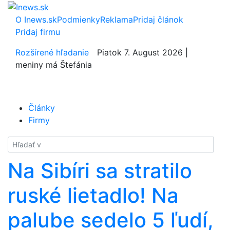
O Inews.sk
Podmienky
Reklama
Pridaj článok
Pridaj firmu
Rozšírené hľadanie
Piatok 7. August 2026 |
meniny má Štefánia
Články
Firmy
Hladať
Na Sibíri sa stratilo
ruské lietadlo! Na
palube sedelo 5 ľudí,