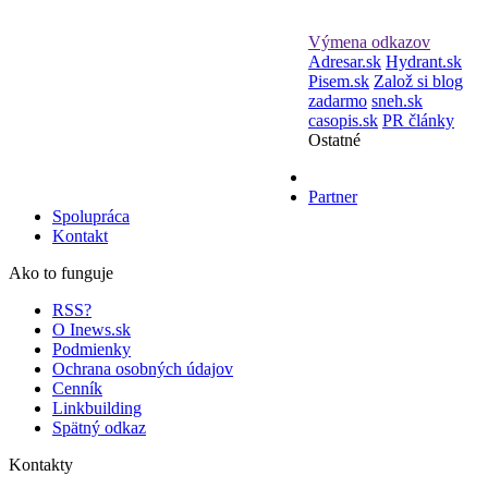
Výmena odkazov
Adresar.sk
Hydrant.sk
Pisem.sk
Založ si blog
zadarmo
sneh.sk
casopis.sk
PR články
Ostatné
Partner
Spolupráca
Kontakt
Ako to funguje
RSS?
O Inews.sk
Podmienky
Ochrana osobných údajov
Cenník
Linkbuilding
Spätný odkaz
Kontakty