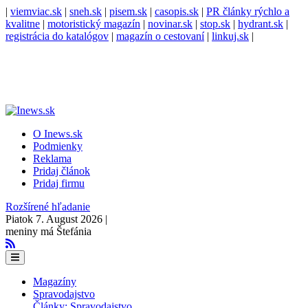
|
viemviac.sk
|
sneh.sk
|
pisem.sk
|
casopis.sk
|
PR články rýchlo a
kvalitne
|
motoristický magazín
|
novinar.sk
|
stop.sk
|
hydrant.sk
|
registrácia do katalógov
|
magazín o cestovaní
|
linkuj.sk
|
O Inews.sk
Podmienky
Reklama
Pridaj článok
Pridaj firmu
Rozšírené hľadanie
Piatok 7. August 2026 |
meniny má Štefánia
Magazíny
Spravodajstvo
Články: Spravodajstvo