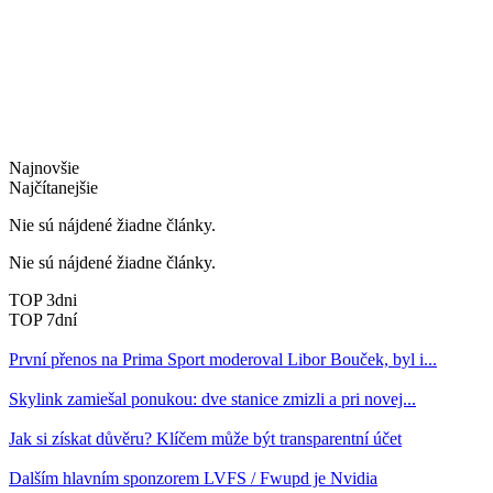
Najnovšie
Najčítanejšie
Nie sú nájdené žiadne články.
Nie sú nájdené žiadne články.
TOP 3dni
TOP 7dní
První přenos na Prima Sport moderoval Libor Bouček, byl i...
Skylink zamiešal ponukou: dve stanice zmizli a pri novej...
Jak si získat důvěru? Klíčem může být transparentní účet
Dalším hlavním sponzorem LVFS / Fwupd je Nvidia