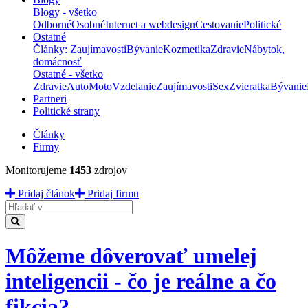
Blogy - všetko
Odborné
Osobné
Internet a webdesign
Cestovanie
Politické
Ostatné
Články: Zaujímavosti
Bývanie
Kozmetika
Zdravie
Nábytok,
domácnosť
Ostatné - všetko
Zdravie
Auto
Moto
Vzdelanie
Zaujímavosti
Sex
Zvieratka
Bývanie
Partneri
Politické strany
Články
Firmy
Monitorujeme
1453
zdrojov
Pridaj článok
Pridaj firmu
Hladať
Môžeme dôverovať umelej
inteligencii - čo je reálne a čo
fikcia?