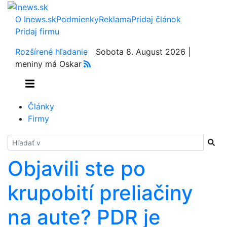
O Inews.sk
Podmienky
Reklama
Pridaj článok
Pridaj firmu
Rozšírené hľadanie
Sobota 8. August 2026 |
meniny má Oskar
Články
Firmy
Hladať
Objavili ste po
krupobití preliačiny
na aute? PDR je