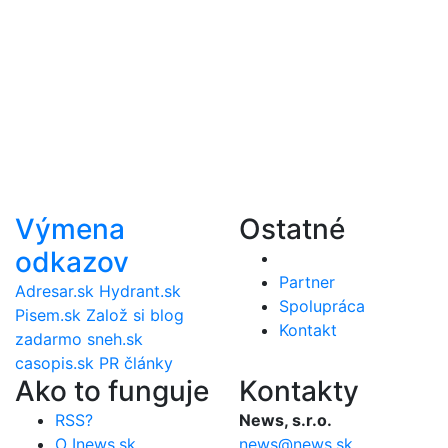
Výmena
Ostatné
odkazov
Partner
Adresar.sk
Hydrant.sk
Spolupráca
Pisem.sk
Založ si blog
Kontakt
zadarmo
sneh.sk
casopis.sk
PR články
Ako to funguje
Kontakty
RSS?
News, s.r.o.
O Inews.sk
news@news.sk