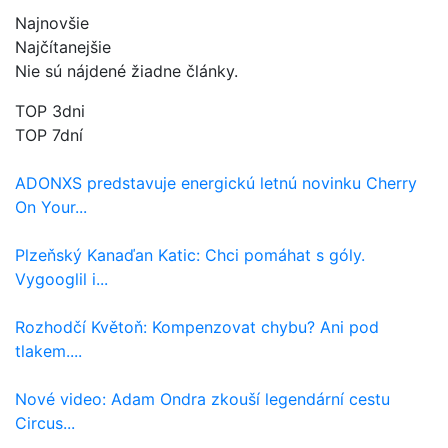
Najnovšie
Najčítanejšie
Nie sú nájdené žiadne články.
TOP 3dni
TOP 7dní
ADONXS predstavuje energickú letnú novinku Cherry
On Your...
Plzeňský Kanaďan Katic: Chci pomáhat s góly.
Vygooglil i...
Rozhodčí Květoň: Kompenzovat chybu? Ani pod
tlakem....
Nové video: Adam Ondra zkouší legendární cestu
Circus...