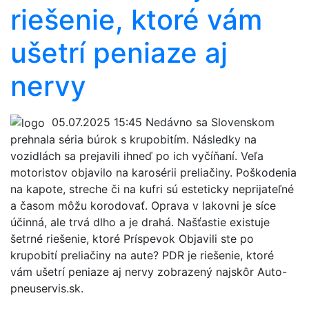
riešenie, ktoré vám
ušetrí peniaze aj
nervy
05.07.2025 15:45
Nedávno sa Slovenskom
prehnala séria búrok s krupobitím. Následky na
vozidlách sa prejavili ihneď po ich vyčíňaní. Veľa
motoristov objavilo na karosérii preliačiny. Poškodenia
na kapote, streche či na kufri sú esteticky neprijateľné
a časom môžu korodovať. Oprava v lakovni je síce
účinná, ale trvá dlho a je drahá. Našťastie existuje
šetrné riešenie, ktoré Príspevok Objavili ste po
krupobití preliačiny na aute? PDR je riešenie, ktoré
vám ušetrí peniaze aj nervy zobrazený najskôr Auto-
pneuservis.sk.