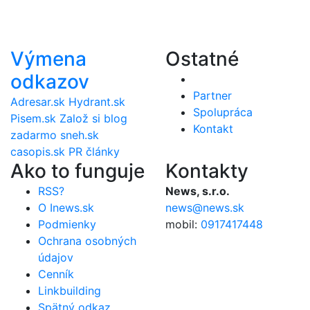
Výmena
Ostatné
odkazov
Partner
Adresar.sk
Hydrant.sk
Spolupráca
Pisem.sk
Založ si blog
Kontakt
zadarmo
sneh.sk
casopis.sk
PR články
Ako to funguje
Kontakty
RSS?
News, s.r.o.
O Inews.sk
news@news.sk
Podmienky
mobil:
0917417448
Ochrana osobných
údajov
Cenník
Linkbuilding
Spätný odkaz