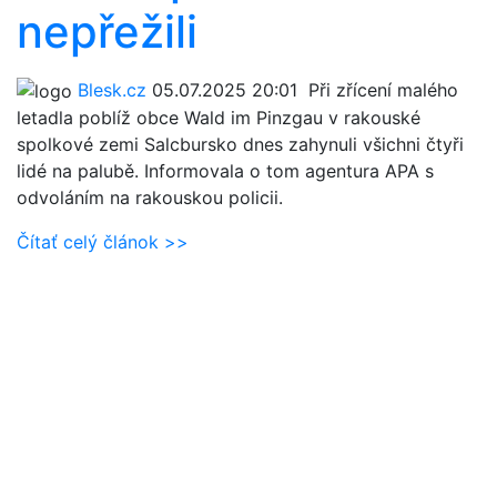
nepřežili
Blesk.cz
05.07.2025 20:01
Při zřícení malého
letadla poblíž obce Wald im Pinzgau v rakouské
spolkové zemi Salcbursko dnes zahynuli všichni čtyři
lidé na palubě. Informovala o tom agentura APA s
odvoláním na rakouskou policii.
Čítať celý článok >>