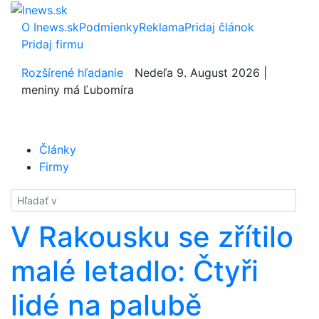
O Inews.sk
Podmienky
Reklama
Pridaj článok
Pridaj firmu
Rozšírené hľadanie
Nedeľa 9. August 2026 |
meniny má Ľubomíra
Články
Firmy
Hladať
V Rakousku se zřítilo
malé letadlo: Čtyři
lidé na palubě