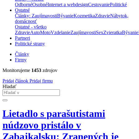
Odborné
Osobné
Internet a webdesign
Cestovanie
Politické
Ostatné
Články: Zaujímavosti
Bývanie
Kozmetika
Zdravie
Nábytok,
domácnosť
Ostatné - všetko
Zdravie
Auto
Moto
Vzdelanie
Zaujímavosti
Sex
Zvieratka
Bývanie
Partneri
Politické strany
Články
Firmy
Monitorujeme
1453
zdrojov
Pridaj článok
Pridaj firmu
Hladať
Lietadlo s parašutistami
núdzovo pristálo v
Zabajkalsku: Zranených je