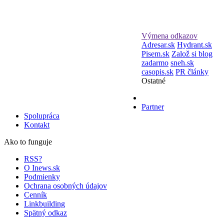
Výmena odkazov
Adresar.sk
Hydrant.sk
Pisem.sk
Založ si blog
zadarmo
sneh.sk
casopis.sk
PR články
Ostatné
Partner
Spolupráca
Kontakt
Ako to funguje
RSS?
O Inews.sk
Podmienky
Ochrana osobných údajov
Cenník
Linkbuilding
Spätný odkaz