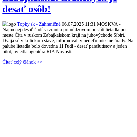
desať osôb!
Topky.sk - Zahraničné
06.07.2025 11:31
MOSKVA -
Najmenej desať ľudí sa zranilo pri núdzovom pristátí lietadla pri
meste Čita v ruskom Zabajkalskom kraji na juhovýchode Sibíri.
Dvaja sú v kritickom stave, informovali v nedeľu miestne úrady. Na
palube lietadla bolo dovedna 11 ľudí - desať parašutistov a jeden
pilot, uviedla agentúra RIA Novosti.
Čítať celý článok >>