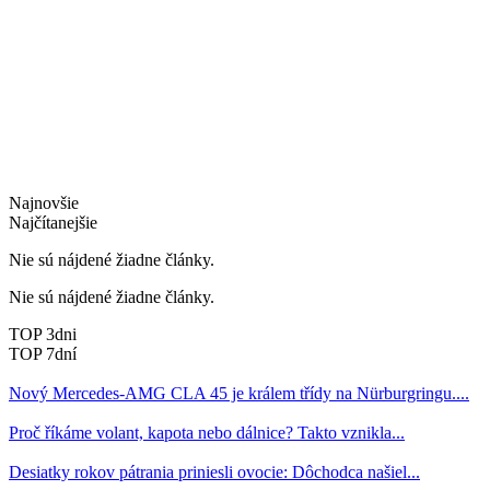
Najnovšie
Najčítanejšie
Nie sú nájdené žiadne články.
Nie sú nájdené žiadne články.
TOP 3dni
TOP 7dní
Nový Mercedes-AMG CLA 45 je králem třídy na Nürburgringu....
Proč říkáme volant, kapota nebo dálnice? Takto vznikla...
Desiatky rokov pátrania priniesli ovocie: Dôchodca našiel...