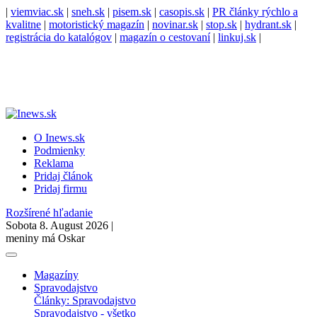
|
viemviac.sk
|
sneh.sk
|
pisem.sk
|
casopis.sk
|
PR články rýchlo a
kvalitne
|
motoristický magazín
|
novinar.sk
|
stop.sk
|
hydrant.sk
|
registrácia do katalógov
|
magazín o cestovaní
|
linkuj.sk
|
O Inews.sk
Podmienky
Reklama
Pridaj článok
Pridaj firmu
Rozšírené hľadanie
Sobota 8. August 2026 |
meniny má Oskar
Magazíny
Spravodajstvo
Články: Spravodajstvo
Spravodajstvo - všetko