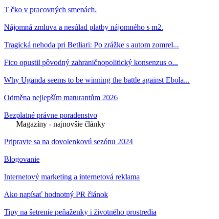
T čko v pracovných smenách.
Nájomná zmluva a nesúlad platby nájomného s m2.
Tragická nehoda pri Betliari: Po zrážke s autom zomrel...
Fico opustil pôvodný zahraničnopolitický konsenzus o...
Why Uganda seems to be winning the battle against Ebola...
Odměna nejlepším maturantům 2026
Bezplatné právne poradenstvo
Magazíny - najnovšie články
Pripravte sa na dovolenkovú sezónu 2024
Blogovanie
Internetový marketing a internetová reklama
Ako napísať hodnotný PR článok
Tipy na šetrenie peňaženky i životného prostredia