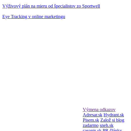
Výživový plán na mieru od špecialistov zo Sportwell
Eye Tracking v online marketingu
Výmena odkazov
Adresar.sk
Hydrant.sk
Pisem.sk
Založ si blog
zadarmo
sneh.sk
casopis.sk
PR články