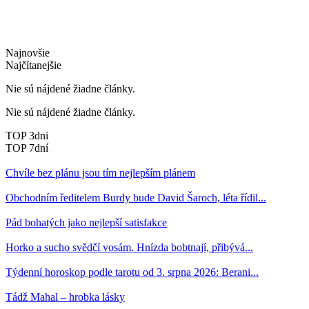
Najnovšie
Najčítanejšie
Nie sú nájdené žiadne články.
Nie sú nájdené žiadne články.
TOP 3dni
TOP 7dní
Chvíle bez plánu jsou tím nejlepším plánem
Obchodním ředitelem Burdy bude David Šaroch, léta řídil...
Pád bohatých jako nejlepší satisfakce
Horko a sucho svědčí vosám. Hnízda bobtnají, přibývá...
Týdenní horoskop podle tarotu od 3. srpna 2026: Berani...
Tádž Mahal – hrobka lásky