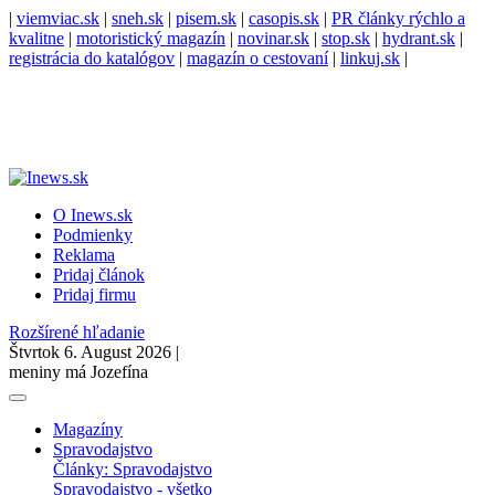
|
viemviac.sk
|
sneh.sk
|
pisem.sk
|
casopis.sk
|
PR články rýchlo a
kvalitne
|
motoristický magazín
|
novinar.sk
|
stop.sk
|
hydrant.sk
|
registrácia do katalógov
|
magazín o cestovaní
|
linkuj.sk
|
O Inews.sk
Podmienky
Reklama
Pridaj článok
Pridaj firmu
Rozšírené hľadanie
Štvrtok 6. August 2026 |
meniny má Jozefína
Magazíny
Spravodajstvo
Články: Spravodajstvo
Spravodajstvo - všetko