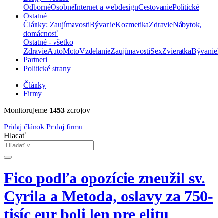
Odborné
Osobné
Internet a webdesign
Cestovanie
Politické
Ostatné
Články: Zaujímavosti
Bývanie
Kozmetika
Zdravie
Nábytok,
domácnosť
Ostatné - všetko
Zdravie
Auto
Moto
Vzdelanie
Zaujímavosti
Sex
Zvieratka
Bývanie
Partneri
Politické strany
Články
Firmy
Monitorujeme
1453
zdrojov
Pridaj článok
Pridaj firmu
Hladať
Fico podľa opozície zneužil sv.
Cyrila a Metoda, oslavy za 750-
tisíc eur boli len pre elitu