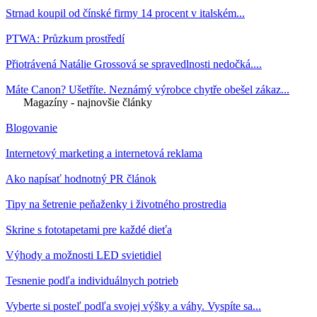
Strnad koupil od čínské firmy 14 procent v italském...
PTWA: Průzkum prostředí
Přiotrávená Natálie Grossová se spravedlnosti nedočká....
Máte Canon? Ušetříte. Neznámý výrobce chytře obešel zákaz...
Magazíny - najnovšie články
Blogovanie
Internetový marketing a internetová reklama
Ako napísať hodnotný PR článok
Tipy na šetrenie peňaženky i životného prostredia
Skrine s fototapetami pre každé dieťa
Výhody a možnosti LED svietidiel
Tesnenie podľa individuálnych potrieb
Vyberte si posteľ podľa svojej výšky a váhy. Vyspíte sa...