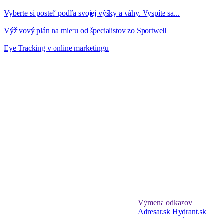
Vyberte si posteľ podľa svojej výšky a váhy. Vyspíte sa...
Výživový plán na mieru od špecialistov zo Sportwell
Eye Tracking v online marketingu
Výmena odkazov
Adresar.sk
Hydrant.sk