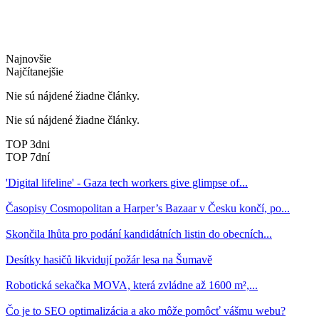
Najnovšie
Najčítanejšie
Nie sú nájdené žiadne články.
Nie sú nájdené žiadne články.
TOP 3dni
TOP 7dní
'Digital lifeline' - Gaza tech workers give glimpse of...
Časopisy Cosmopolitan a Harper’s Bazaar v Česku končí, po...
Skončila lhůta pro podání kandidátních listin do obecních...
Desítky hasičů likvidují požár lesa na Šumavě
Robotická sekačka MOVA, která zvládne až 1600 m²,...
Čo je to SEO optimalizácia a ako môže pomôcť vášmu webu?