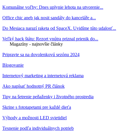
Komunálne voľby: Dnes uplynie lehota na utvorenie...
Office chic aneb jak nosit sandály do kanceláře a...
Do Mesiaca narazí raketa od SpaceX. Uvidíme túto udalosť...
Veľký hack štátu: Rezort vnútra priznal prienik do...
Magazíny - najnovšie články
Pripravte sa na dovolenkovú sezónu 2024
Blogovanie
Internetový marketing a internetová reklama
Ako napísať hodnotný PR článok
Tipy na šetrenie peňaženky i životného prostredia
Skrine s fototapetami pre každé dieťa
Výhody a možnosti LED svietidiel
Tesnenie podľa individuálnych potrieb