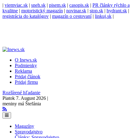
|
viemviac.sk
|
sneh.sk
|
pisem.sk
|
casopis.sk
|
PR články rýchlo a
kvalitne
|
motoristický magazín
|
novinar.sk
|
stop.sk
|
hydrant.sk
|
registrácia do katalógov
|
magazín o cestovaní
|
linkuj.sk
|
O Inews.sk
Podmienky
Reklama
Pridaj článok
Pridaj firmu
Rozšírené hľadanie
Piatok 7. August 2026 |
meniny má Štefánia
Magazíny
Spravodajstvo
Články: Spravodajstvo