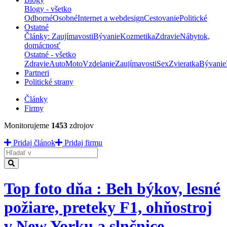
Blogy - všetko
Odborné
Osobné
Internet a webdesign
Cestovanie
Politické
Ostatné
Články: Zaujímavosti
Bývanie
Kozmetika
Zdravie
Nábytok,
domácnosť
Ostatné - všetko
Zdravie
Auto
Moto
Vzdelanie
Zaujímavosti
Sex
Zvieratka
Bývanie
Partneri
Politické strany
Články
Firmy
Monitorujeme
1453
zdrojov
Pridaj článok
Pridaj firmu
Hladať
Top foto dňa : Beh býkov, lesné
požiare, preteky F1, ohňostroj
v New Yorku a slnčnice