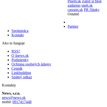
Pisem.sk
Založ si blog
zadarmo
sneh.sk
casopis.sk
PR články
Ostatné
Partner
Spolupráca
Kontakt
Ako to funguje
RSS?
O Inews.sk
Podmienky
Ochrana osobných údajov
Cenník
Linkbuilding
Spätný odkaz
Kontakty
News, s.r.o.
news@news.sk
mobil:
0917417448