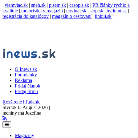
|
viemviac.sk
|
sneh.sk
|
pisem.sk
|
casopis.sk
|
PR články rýchlo a
kvalitne
|
motoristický magazín
|
novinar.sk
|
stop.sk
|
hydrant.sk
|
registrácia do katalógov
|
magazín o cestovaní
|
linkuj.sk
|
O Inews.sk
Podmienky
Reklama
Pridaj článok
Pridaj firmu
Rozšírené hľadanie
Štvrtok 6. August 2026 |
meniny má Jozefína
Magazíny