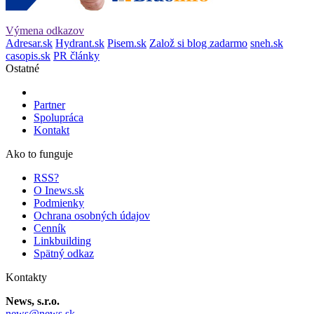
Výmena odkazov
Adresar.sk
Hydrant.sk
Pisem.sk
Založ si blog zadarmo
sneh.sk
casopis.sk
PR články
Ostatné
Partner
Spolupráca
Kontakt
Ako to funguje
RSS?
O Inews.sk
Podmienky
Ochrana osobných údajov
Cenník
Linkbuilding
Spätný odkaz
Kontakty
News, s.r.o.
news@news.sk