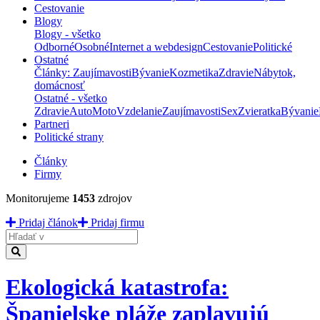
Cestovanie
Blogy
Blogy - všetko
Odborné
Osobné
Internet a webdesign
Cestovanie
Politické
Ostatné
Články: Zaujímavosti
Bývanie
Kozmetika
Zdravie
Nábytok,
domácnosť
Ostatné - všetko
Zdravie
Auto
Moto
Vzdelanie
Zaujímavosti
Sex
Zvieratka
Bývanie
Partneri
Politické strany
Články
Firmy
Monitorujeme
1453
zdrojov
Pridaj článok
Pridaj firmu
Hladať
Ekologická katastrofa:
Španielske pláže zaplavujú