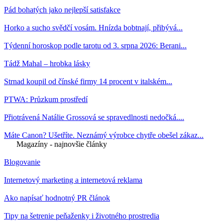
Pád bohatých jako nejlepší satisfakce
Horko a sucho svědčí vosám. Hnízda bobtnají, přibývá...
Týdenní horoskop podle tarotu od 3. srpna 2026: Berani...
Tádž Mahal – hrobka lásky
Strnad koupil od čínské firmy 14 procent v italském...
PTWA: Průzkum prostředí
Přiotrávená Natálie Grossová se spravedlnosti nedočká....
Máte Canon? Ušetříte. Neznámý výrobce chytře obešel zákaz...
Magazíny - najnovšie články
Blogovanie
Internetový marketing a internetová reklama
Ako napísať hodnotný PR článok
Tipy na šetrenie peňaženky i životného prostredia