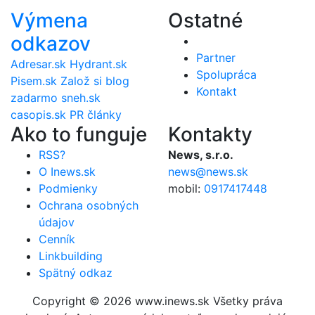
Výmena
Ostatné
odkazov
Partner
Adresar.sk
Hydrant.sk
Spolupráca
Pisem.sk
Založ si blog
Kontakt
zadarmo
sneh.sk
casopis.sk
PR články
Ako to funguje
Kontakty
RSS?
News, s.r.o.
O Inews.sk
news@news.sk
Podmienky
mobil:
0917417448
Ochrana osobných
údajov
Cenník
Linkbuilding
Spätný odkaz
Copyright © 2026 www.inews.sk Všetky práva