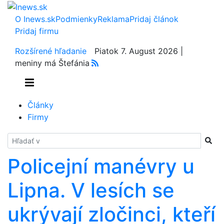
O Inews.sk
Podmienky
Reklama
Pridaj článok
Pridaj firmu
Rozšírené hľadanie
Piatok 7. August 2026 |
meniny má Štefánia
Články
Firmy
Hladať
Policejní manévry u
Lipna. V lesích se
ukrývají zločinci, kteří