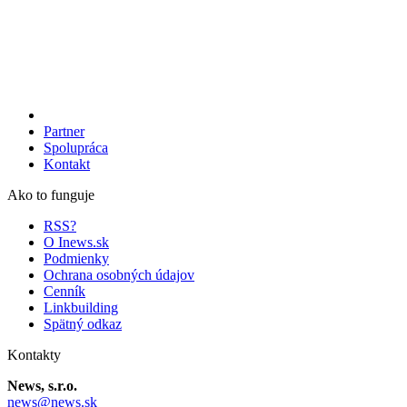
Partner
Spolupráca
Kontakt
Ako to funguje
RSS?
O Inews.sk
Podmienky
Ochrana osobných údajov
Cenník
Linkbuilding
Spätný odkaz
Kontakty
News, s.r.o.
news@news.sk