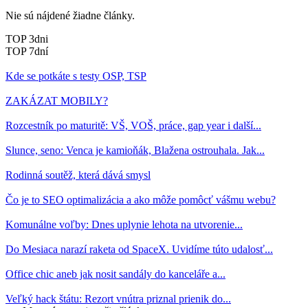
Nie sú nájdené žiadne články.
TOP 3dni
TOP 7dní
Kde se potkáte s testy OSP, TSP
ZAKÁZAT MOBILY?
Rozcestník po maturitě: VŠ, VOŠ, práce, gap year i další...
Slunce, seno: Venca je kamioňák, Blažena ostrouhala. Jak...
Rodinná soutěž, která dává smysl
Čo je to SEO optimalizácia a ako môže pomôcť vášmu webu?
Komunálne voľby: Dnes uplynie lehota na utvorenie...
Do Mesiaca narazí raketa od SpaceX. Uvidíme túto udalosť...
Office chic aneb jak nosit sandály do kanceláře a...
Veľký hack štátu: Rezort vnútra priznal prienik do...