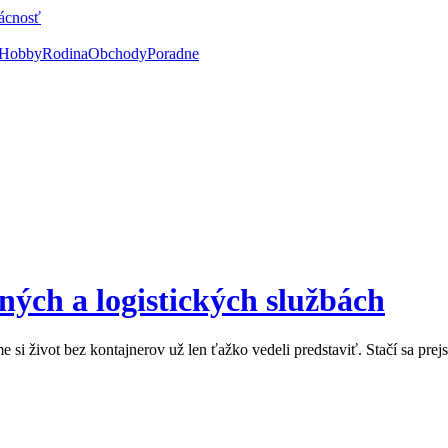
ácnosť
Hobby
Rodina
Obchody
Poradne
ných a logistických službách
si život bez kontajnerov už len ťažko vedeli predstaviť. Stačí sa prej