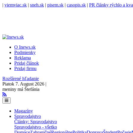
|
viemviac.sk
|
sneh.sk
|
pisem.sk
|
casopis.sk
|
PR články rýchlo a kva
O Inews.sk
Podmienky
Reklama
Pridaj článok
Pridaj firmu
Rozšírené hľadanie
Piatok 7. August 2026 |
meniny má Štefánia
Magazíny
Spravodajstvo
Články: Spravodajstvo
Spravodajstvo - všetko
Domáce
Zahraničné
Regionálne
Politika
Doprava
Študent
Počasie