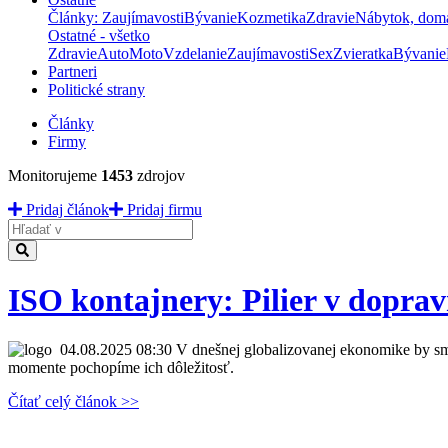
Články: Zaujímavosti
Bývanie
Kozmetika
Zdravie
Nábytok, dom
Ostatné - všetko
Zdravie
Auto
Moto
Vzdelanie
Zaujímavosti
Sex
Zvieratka
Bývanie
Partneri
Politické strany
Články
Firmy
Monitorujeme
1453
zdrojov
Pridaj článok
Pridaj firmu
Hladať
ISO kontajnery: Pilier v doprav
04.08.2025 08:30
V dnešnej globalizovanej ekonomike by sme 
momente pochopíme ich dôležitosť.
Čítať celý článok >>