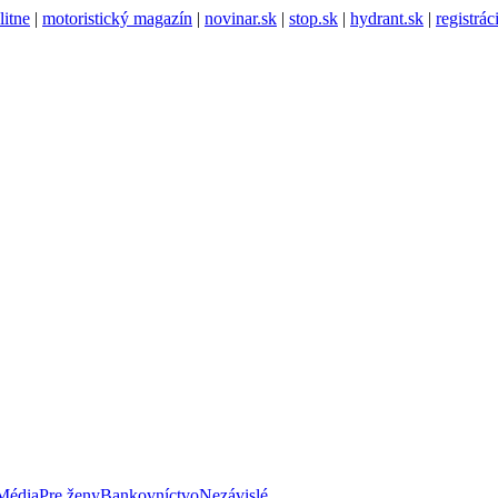
litne
|
motoristický magazín
|
novinar.sk
|
stop.sk
|
hydrant.sk
|
registrá
Média
Pre ženy
Bankovníctvo
Nezávislé