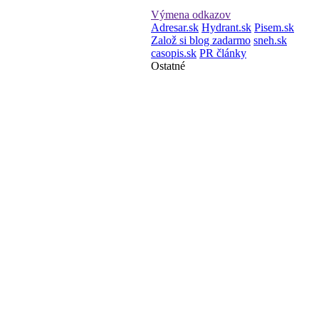
Výmena odkazov
Adresar.sk
Hydrant.sk
Pisem.sk
Založ si blog zadarmo
sneh.sk
casopis.sk
PR články
Ostatné