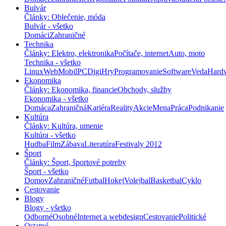
Bulvár
Články: Oblečenie, móda
Bulvár - všetko
Domáci
Zahraničné
Technika
Články: Elektro, elektronika
Počítače, internet
Auto, moto
Technika - všetko
Linux
Web
Mobil
PC
Digi
Hry
Programovanie
Software
Veda
Hard
Ekonomika
Články: Ekonomika, financie
Obchody, služby
Ekonomika - všetko
Domáca
Zahraničná
Kariéra
Reality
Akcie
Mena
Práca
Podnikanie
Kultúra
Články: Kultúra, umenie
Kultúra - všetko
Hudba
Film
Zábava
Literatúra
Festivaly 2012
Šport
Články: Šport, športové potreby
Šport - všetko
Domov
Zahraničné
Futbal
Hokej
Volejbal
Basketbal
Cyklo
Cestovanie
Blogy
Blogy - všetko
Odborné
Osobné
Internet a webdesign
Cestovanie
Politické
Ostatné