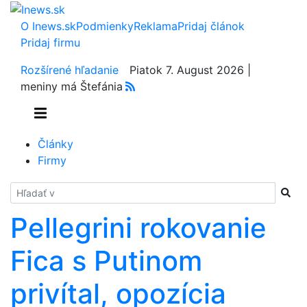
O Inews.sk
Podmienky
Reklama
Pridaj článok
Pridaj firmu
Rozšírené hľadanie
Piatok 7. August 2026 |
meniny má Štefánia
Články
Firmy
Hladať
Pellegrini rokovanie
Fica s Putinom
privítal, opozícia