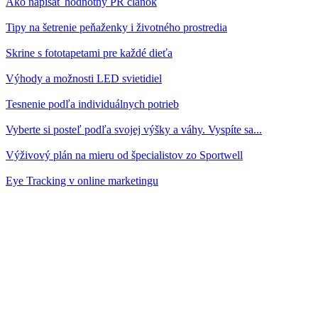
Ako napísať hodnotný PR článok
Tipy na šetrenie peňaženky i životného prostredia
Skrine s fototapetami pre každé dieťa
Výhody a možnosti LED svietidiel
Tesnenie podľa individuálnych potrieb
Vyberte si posteľ podľa svojej výšky a váhy. Vyspíte sa...
Výživový plán na mieru od špecialistov zo Sportwell
Eye Tracking v online marketingu