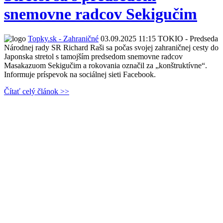
snemovne radcov Sekigučim
Topky.sk - Zahraničné
03.09.2025 11:15
TOKIO - Predseda
Národnej rady SR Richard Raši sa počas svojej zahraničnej cesty do
Japonska stretol s tamojším predsedom snemovne radcov
Masakazuom Sekigučim a rokovania označil za „konštruktívne“.
Informuje príspevok na sociálnej sieti Facebook.
Čítať celý článok >>