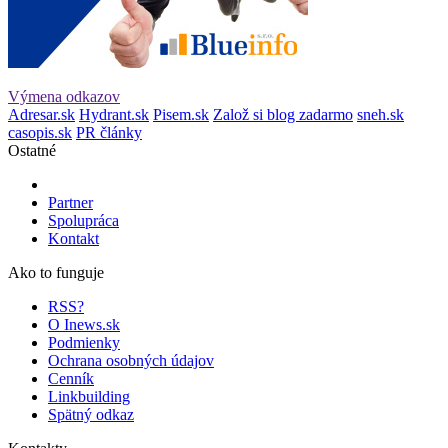
Výmena odkazov
Adresar.sk
Hydrant.sk
Pisem.sk
Založ si blog zadarmo
sneh.sk
casopis.sk
PR články
Ostatné
Partner
Spolupráca
Kontakt
Ako to funguje
RSS?
O Inews.sk
Podmienky
Ochrana osobných údajov
Cenník
Linkbuilding
Spätný odkaz