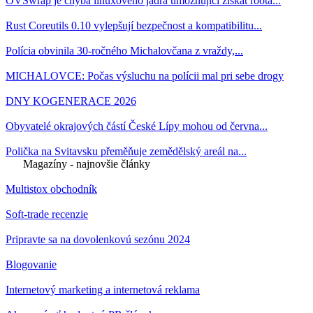
OVSwrap je chyba linuxového jádra umožňující získat roota...
Rust Coreutils 0.10 vylepšují bezpečnost a kompatibilitu...
Polícia obvinila 30-ročného Michalovčana z vraždy,...
MICHALOVCE: Počas výsluchu na polícii mal pri sebe drogy
DNY KOGENERACE 2026
Obyvatelé okrajových částí České Lípy mohou od června...
Polička na Svitavsku přeměňuje zemědělský areál na...
Magazíny - najnovšie články
Multistox obchodník
Soft-trade recenzie
Pripravte sa na dovolenkovú sezónu 2024
Blogovanie
Internetový marketing a internetová reklama