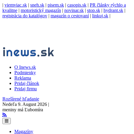
|
viemviac.sk
|
sneh.sk
|
pisem.sk
|
casopis.sk
|
PR články rýchlo a
kvalitne
|
motoristický magazín
|
novinar.sk
|
stop.sk
|
hydrant.sk
|
registrácia do katalógov
|
magazín o cestovaní
|
linkuj.sk
|
O Inews.sk
Podmienky
Reklama
Pridaj článok
Pridaj firmu
Rozšírené hľadanie
Nedeľa 9. August 2026 |
meniny má Ľubomíra
Magazíny