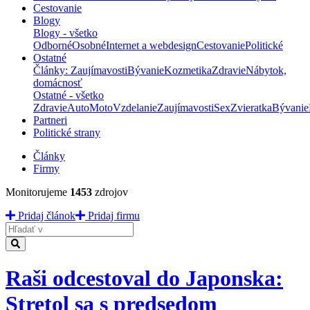
Cestovanie
Blogy
Blogy - všetko
Odborné
Osobné
Internet a webdesign
Cestovanie
Politické
Ostatné
Články: Zaujímavosti
Bývanie
Kozmetika
Zdravie
Nábytok,
domácnosť
Ostatné - všetko
Zdravie
Auto
Moto
Vzdelanie
Zaujímavosti
Sex
Zvieratka
Bývanie
Partneri
Politické strany
Články
Firmy
Monitorujeme
1453
zdrojov
Pridaj článok
Pridaj firmu
Hladať
Raši odcestoval do Japonska:
Stretol sa s predsedom