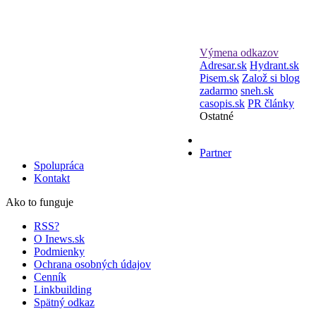
Výmena odkazov
Adresar.sk
Hydrant.sk
Pisem.sk
Založ si blog
zadarmo
sneh.sk
casopis.sk
PR články
Ostatné
Partner
Spolupráca
Kontakt
Ako to funguje
RSS?
O Inews.sk
Podmienky
Ochrana osobných údajov
Cenník
Linkbuilding
Spätný odkaz