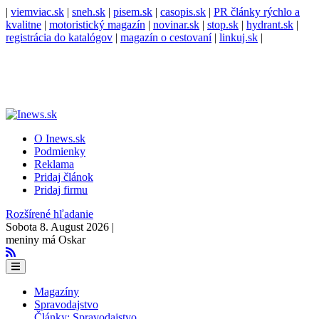
|
viemviac.sk
|
sneh.sk
|
pisem.sk
|
casopis.sk
|
PR články rýchlo a
kvalitne
|
motoristický magazín
|
novinar.sk
|
stop.sk
|
hydrant.sk
|
registrácia do katalógov
|
magazín o cestovaní
|
linkuj.sk
|
O Inews.sk
Podmienky
Reklama
Pridaj článok
Pridaj firmu
Rozšírené hľadanie
Sobota 8. August 2026 |
meniny má Oskar
Magazíny
Spravodajstvo
Články: Spravodajstvo