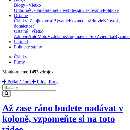
Blogy - všetko
Odborné
Osobné
Internet a webdesign
Cestovanie
Politické
Ostatné
Články: Zaujímavosti
Bývanie
Kozmetika
Zdravie
Nábytok,
domácnosť
Ostatné - všetko
Zdravie
Auto
Moto
Vzdelanie
Zaujímavosti
Sex
Zvieratka
Bývanie
Partneri
Politické strany
Články
Firmy
Monitorujeme
1453
zdrojov
Pridaj článok
Pridaj firmu
Hladať
Až zase ráno budete nadávat v
koloně, vzpomeňte si na toto
video