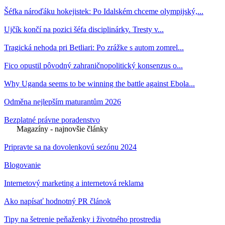
Šéfka nároďáku hokejistek: Po Idalském chceme olympijský,...
Ujčík končí na pozici šéfa disciplinárky. Tresty v...
Tragická nehoda pri Betliari: Po zrážke s autom zomrel...
Fico opustil pôvodný zahraničnopolitický konsenzus o...
Why Uganda seems to be winning the battle against Ebola...
Odměna nejlepším maturantům 2026
Bezplatné právne poradenstvo
Magazíny - najnovšie články
Pripravte sa na dovolenkovú sezónu 2024
Blogovanie
Internetový marketing a internetová reklama
Ako napísať hodnotný PR článok
Tipy na šetrenie peňaženky i životného prostredia