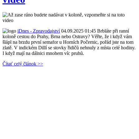
iDnes - Zpravodajství
04.09.2025 01:45
Brbláte při ranní
koloně cestou do Prahy, Brna nebo Ostravy? Věřte, že i když vám
šlápl na brzdu první semafor u Horních Počernic, pořád jste na tom
zlatě. V indickém Dillí se stovky řidičů nehnuly z místa celé hodiny.
I když mají na dálnici mnohem víc pruhů.
Čítať celý článok >>