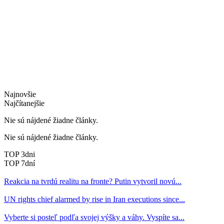
Najnovšie
Najčítanejšie
Nie sú nájdené žiadne články.
Nie sú nájdené žiadne články.
TOP 3dni
TOP 7dní
Reakcia na tvrdú realitu na fronte? Putin vytvoril novú...
UN rights chief alarmed by rise in Iran executions since...
Vyberte si posteľ podľa svojej výšky a váhy. Vyspíte sa...