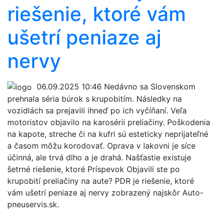
riešenie, ktoré vám
ušetrí peniaze aj
nervy
06.09.2025 10:46
Nedávno sa Slovenskom
prehnala séria búrok s krupobitím. Následky na
vozidlách sa prejavili ihneď po ich vyčíňaní. Veľa
motoristov objavilo na karosérii preliačiny. Poškodenia
na kapote, streche či na kufri sú esteticky neprijateľné
a časom môžu korodovať. Oprava v lakovni je síce
účinná, ale trvá dlho a je drahá. Našťastie existuje
šetrné riešenie, ktoré Príspevok Objavili ste po
krupobití preliačiny na aute? PDR je riešenie, ktoré
vám ušetrí peniaze aj nervy zobrazený najskôr Auto-
pneuservis.sk.