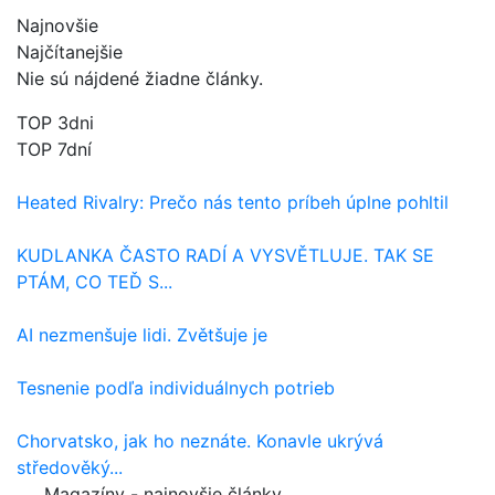
Najnovšie
Najčítanejšie
Nie sú nájdené žiadne články.
TOP 3dni
TOP 7dní
Heated Rivalry: Prečo nás tento príbeh úplne pohltil
KUDLANKA ČASTO RADÍ A VYSVĚTLUJE. TAK SE
PTÁM, CO TEĎ S...
AI nezmenšuje lidi. Zvětšuje je
Tesnenie podľa individuálnych potrieb
Chorvatsko, jak ho neznáte. Konavle ukrývá
středověký...
Magazíny - najnovšie články