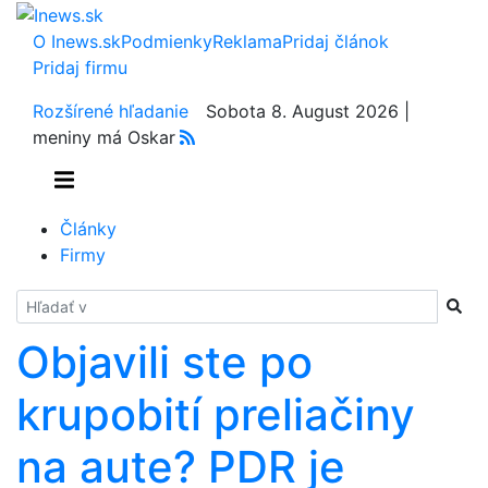
O Inews.sk
Podmienky
Reklama
Pridaj článok
Pridaj firmu
Rozšírené hľadanie
Sobota 8. August 2026 |
meniny má Oskar
Články
Firmy
Hladať
Objavili ste po
krupobití preliačiny
na aute? PDR je