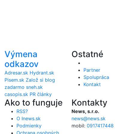
Výmena
Ostatné
odkazov
Partner
Adresar.sk
Hydrant.sk
Spolupráca
Pisem.sk
Založ si blog
Kontakt
zadarmo
sneh.sk
casopis.sk
PR články
Ako to funguje
Kontakty
RSS?
News, s.r.o.
O Inews.sk
news@news.sk
Podmienky
mobil:
0917417448
Ochrana osobných