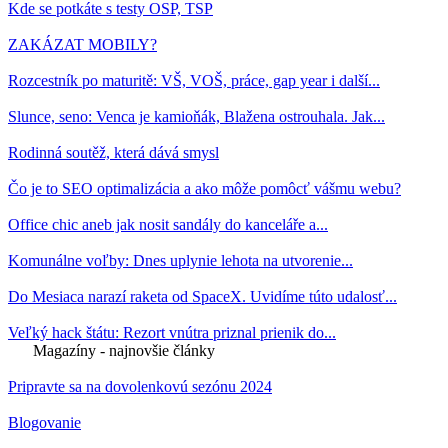
Kde se potkáte s testy OSP, TSP
ZAKÁZAT MOBILY?
Rozcestník po maturitě: VŠ, VOŠ, práce, gap year i další...
Slunce, seno: Venca je kamioňák, Blažena ostrouhala. Jak...
Rodinná soutěž, která dává smysl
Čo je to SEO optimalizácia a ako môže pomôcť vášmu webu?
Office chic aneb jak nosit sandály do kanceláře a...
Komunálne voľby: Dnes uplynie lehota na utvorenie...
Do Mesiaca narazí raketa od SpaceX. Uvidíme túto udalosť...
Veľký hack štátu: Rezort vnútra priznal prienik do...
Magazíny - najnovšie články
Pripravte sa na dovolenkovú sezónu 2024
Blogovanie