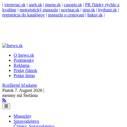
|
viemviac.sk
|
sneh.sk
|
pisem.sk
|
casopis.sk
|
PR články rýchlo a
kvalitne
|
motoristický magazín
|
novinar.sk
|
stop.sk
|
hydrant.sk
|
registrácia do katalógov
|
magazín o cestovaní
|
linkuj.sk
|
O Inews.sk
Podmienky
Reklama
Pridaj článok
Pridaj firmu
Rozšírené hľadanie
Piatok 7. August 2026 |
meniny má Štefánia
Magazíny
Spravodajstvo
Články: Spravodajstvo