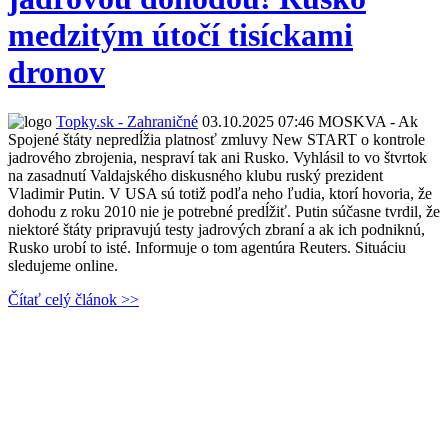
medzitým útočí tisíckami
dronov
Topky.sk - Zahraničné
03.10.2025 07:46
MOSKVA - Ak
Spojené štáty nepredĺžia platnosť zmluvy New START o kontrole
jadrového zbrojenia, nespraví tak ani Rusko. Vyhlásil to vo štvrtok
na zasadnutí Valdajského diskusného klubu ruský prezident
Vladimir Putin. V USA sú totiž podľa neho ľudia, ktorí hovoria, že
dohodu z roku 2010 nie je potrebné predĺžiť. Putin súčasne tvrdil, že
niektoré štáty pripravujú testy jadrových zbraní a ak ich podniknú,
Rusko urobí to isté. Informuje o tom agentúra Reuters. Situáciu
sledujeme online.
Čítať celý článok >>