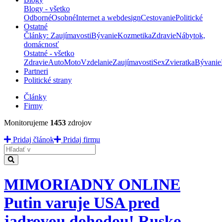
Blogy - všetko
Odborné
Osobné
Internet a webdesign
Cestovanie
Politické
Ostatné
Články: Zaujímavosti
Bývanie
Kozmetika
Zdravie
Nábytok,
domácnosť
Ostatné - všetko
Zdravie
Auto
Moto
Vzdelanie
Zaujímavosti
Sex
Zvieratka
Bývanie
Partneri
Politické strany
Články
Firmy
Monitorujeme
1453
zdrojov
Pridaj článok
Pridaj firmu
Hladať
MIMORIADNY ONLINE
Putin varuje USA pred
jadrovou dohodou! Rusko