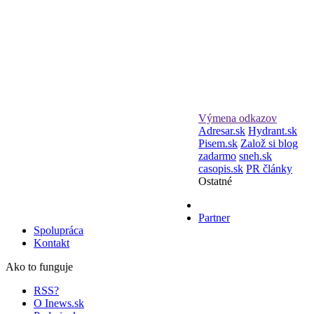
Výmena odkazov
Adresar.sk
Hydrant.sk
Pisem.sk
Založ si blog
zadarmo
sneh.sk
casopis.sk
PR články
Ostatné
Partner
Spolupráca
Kontakt
Ako to funguje
RSS?
O Inews.sk