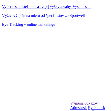
Vyberte si posteľ podľa svojej výšky a váhy. Vyspíte sa...
Výživový plán na mieru od špecialistov zo Sportwell
Eye Tracking v online marketingu
Výmena odkazov
Adresar.sk
Hydrant.sk