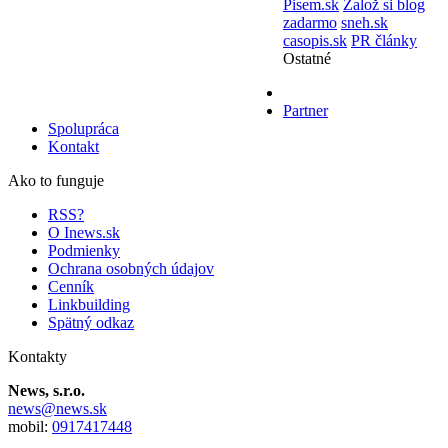
Pisem.sk
Založ si blog
zadarmo
sneh.sk
casopis.sk
PR články
Ostatné
Partner
Spolupráca
Kontakt
Ako to funguje
RSS?
O Inews.sk
Podmienky
Ochrana osobných údajov
Cenník
Linkbuilding
Spätný odkaz
Kontakty
News, s.r.o.
news@news.sk
mobil:
0917417448