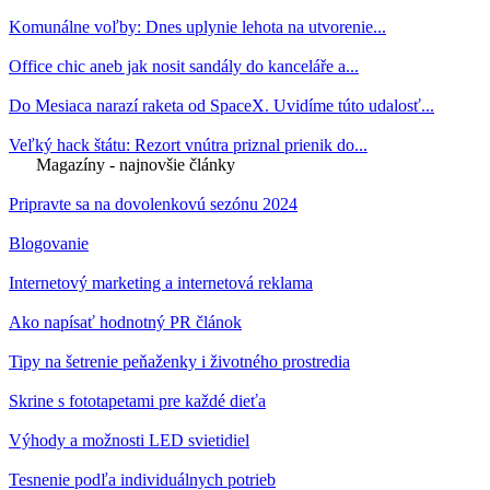
Komunálne voľby: Dnes uplynie lehota na utvorenie...
Office chic aneb jak nosit sandály do kanceláře a...
Do Mesiaca narazí raketa od SpaceX. Uvidíme túto udalosť...
Veľký hack štátu: Rezort vnútra priznal prienik do...
Magazíny - najnovšie články
Pripravte sa na dovolenkovú sezónu 2024
Blogovanie
Internetový marketing a internetová reklama
Ako napísať hodnotný PR článok
Tipy na šetrenie peňaženky i životného prostredia
Skrine s fototapetami pre každé dieťa
Výhody a možnosti LED svietidiel
Tesnenie podľa individuálnych potrieb