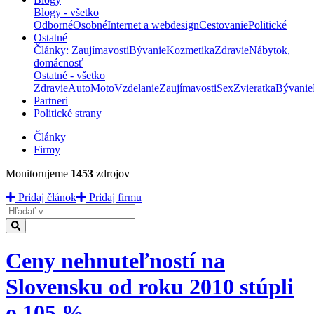
Blogy - všetko
Odborné
Osobné
Internet a webdesign
Cestovanie
Politické
Ostatné
Články: Zaujímavosti
Bývanie
Kozmetika
Zdravie
Nábytok,
domácnosť
Ostatné - všetko
Zdravie
Auto
Moto
Vzdelanie
Zaujímavosti
Sex
Zvieratka
Bývanie
Partneri
Politické strany
Články
Firmy
Monitorujeme
1453
zdrojov
Pridaj článok
Pridaj firmu
Hladať
Ceny nehnuteľností na
Slovensku od roku 2010 stúpli
o 105 %