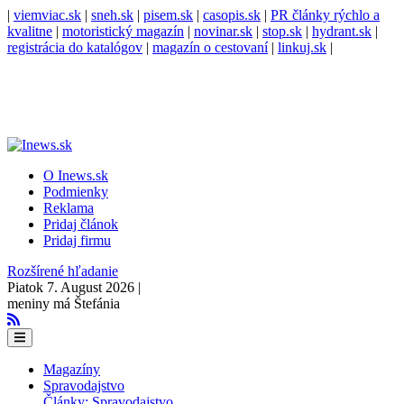
|
viemviac.sk
|
sneh.sk
|
pisem.sk
|
casopis.sk
|
PR články rýchlo a
kvalitne
|
motoristický magazín
|
novinar.sk
|
stop.sk
|
hydrant.sk
|
registrácia do katalógov
|
magazín o cestovaní
|
linkuj.sk
|
O Inews.sk
Podmienky
Reklama
Pridaj článok
Pridaj firmu
Rozšírené hľadanie
Piatok 7. August 2026 |
meniny má Štefánia
Magazíny
Spravodajstvo
Články: Spravodajstvo