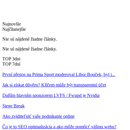
Najnovšie
Najčítanejšie
Nie sú nájdené žiadne články.
Nie sú nájdené žiadne články.
TOP 3dni
TOP 7dní
První přenos na Prima Sport moderoval Libor Bouček, byl i...
Jak si získat důvěru? Klíčem může být transparentní účet
Dalším hlavním sponzorem LVFS / Fwupd je Nvidia
Siege Break
Ako zviditeľniť vaše podnikanie online
Čo je to SEO optimalizácia a ako môže pomôcť vášmu webu?