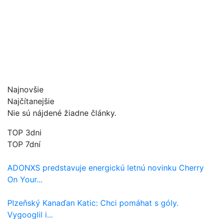
Najnovšie
Najčítanejšie
Nie sú nájdené žiadne články.
TOP 3dni
TOP 7dní
ADONXS predstavuje energickú letnú novinku Cherry
On Your...
Plzeňský Kanaďan Katic: Chci pomáhat s góly.
Vygooglil i...