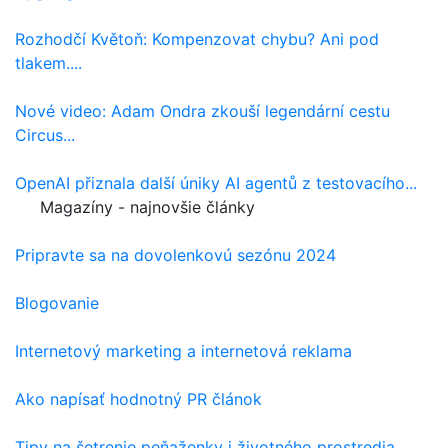
Rozhodčí Květoň: Kompenzovat chybu? Ani pod
tlakem....
Nové video: Adam Ondra zkouší legendární cestu
Circus...
OpenAI přiznala další úniky AI agentů z testovacího...
Magazíny - najnovšie články
Pripravte sa na dovolenkovú sezónu 2024
Blogovanie
Internetový marketing a internetová reklama
Ako napísať hodnotný PR článok
Tipy na šetrenie peňaženky i životného prostredia