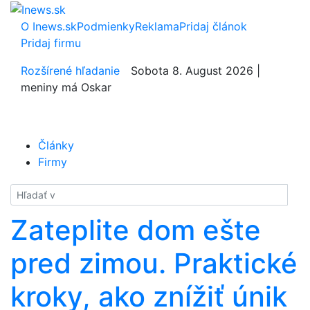
O Inews.sk
Podmienky
Reklama
Pridaj článok
Pridaj firmu
Rozšírené hľadanie
Sobota 8. August 2026 |
meniny má Oskar
Články
Firmy
Hladať
Zateplite dom ešte
pred zimou. Praktické
kroky, ako znížiť únik