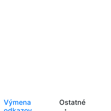
Výmena
Ostatné
odkazov