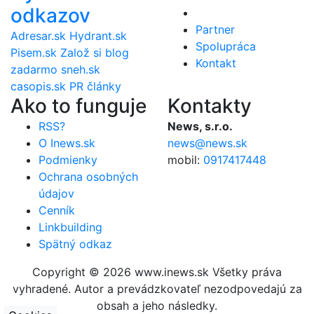
odkazov
Partner
Adresar.sk
Hydrant.sk
Spolupráca
Pisem.sk
Založ si blog
Kontakt
zadarmo
sneh.sk
casopis.sk
PR články
Ako to funguje
Kontakty
RSS?
News, s.r.o.
O Inews.sk
news@news.sk
Podmienky
mobil:
0917417448
Ochrana osobných
údajov
Cenník
Linkbuilding
Spätný odkaz
Copyright © 2026 www.inews.sk Všetky práva
vyhradené. Autor a prevádzkovateľ nezodpovedajú za
obsah a jeho následky.