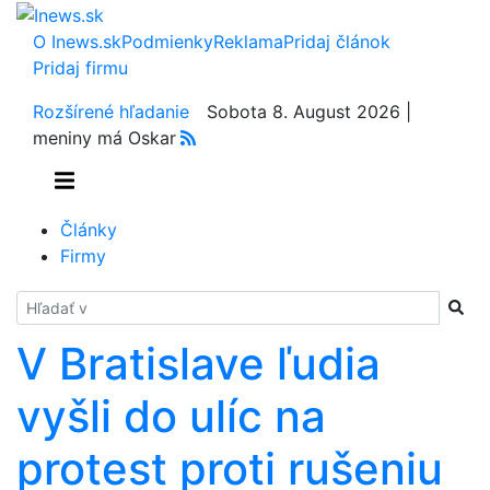
O Inews.sk
Podmienky
Reklama
Pridaj článok
Pridaj firmu
Rozšírené hľadanie
Sobota 8. August 2026 |
meniny má Oskar
Články
Firmy
Hladať
V Bratislave ľudia
vyšli do ulíc na
protest proti rušeniu