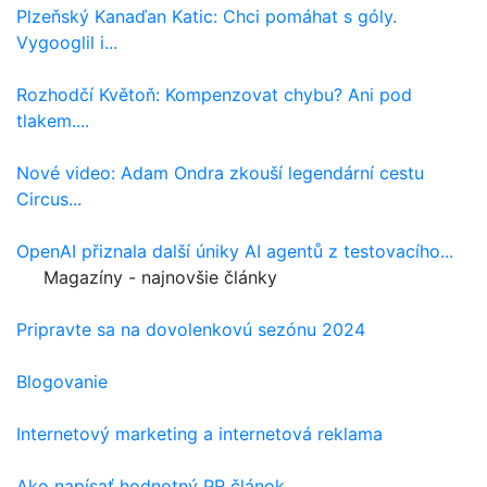
Plzeňský Kanaďan Katic: Chci pomáhat s góly.
Vygooglil i...
Rozhodčí Květoň: Kompenzovat chybu? Ani pod
tlakem....
Nové video: Adam Ondra zkouší legendární cestu
Circus...
OpenAI přiznala další úniky AI agentů z testovacího...
Magazíny - najnovšie články
Pripravte sa na dovolenkovú sezónu 2024
Blogovanie
Internetový marketing a internetová reklama
Ako napísať hodnotný PR článok