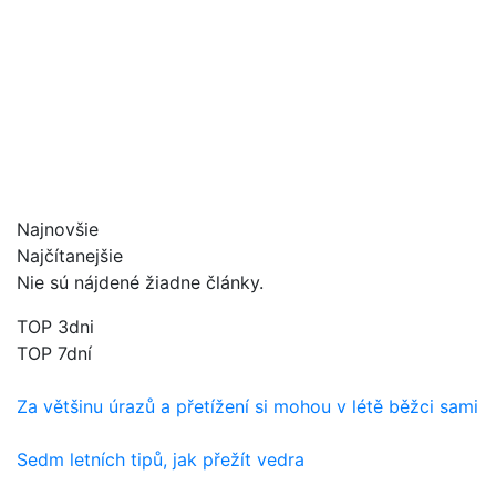
Najnovšie
Najčítanejšie
Nie sú nájdené žiadne články.
TOP 3dni
TOP 7dní
Za většinu úrazů a přetížení si mohou v létě běžci sami
Sedm letních tipů, jak přežít vedra