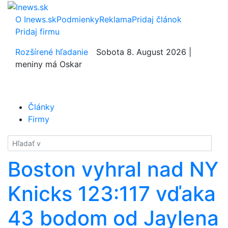
O Inews.sk
Podmienky
Reklama
Pridaj článok
Pridaj firmu
Rozšírené hľadanie
Sobota 8. August 2026 |
meniny má Oskar
Články
Firmy
Hladať
Boston vyhral nad NY
Knicks 123:117 vďaka
43 bodom od Jaylena