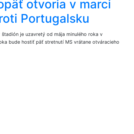
opäť otvoria v marci
oti Portugalsku
štadión je uzavretý od mája minulého roka v
ka bude hostiť päť stretnutí MS vrátane otváracieho