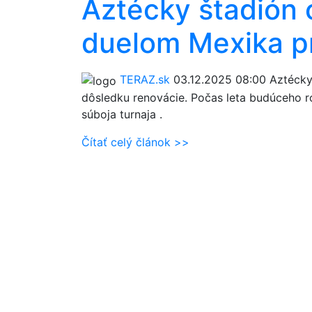
Aztécky štadión 
duelom Mexika pr
TERAZ.sk
03.12.2025 08:00
Aztécky 
dôsledku renovácie. Počas leta budúceho ro
súboja turnaja .
Čítať celý článok >>