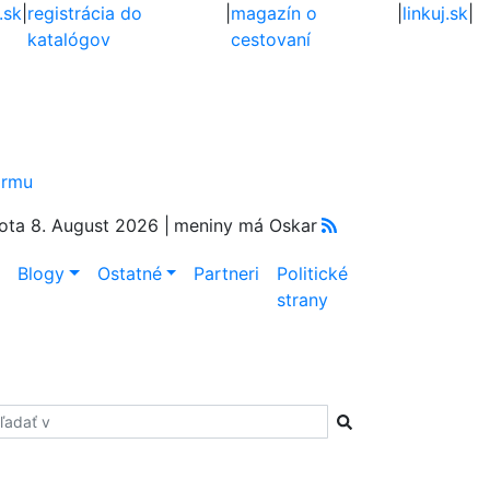
.sk
|
registrácia do
|
magazín o
|
linkuj.sk
|
katalógov
cestovaní
firmu
ota 8. August 2026 |
meniny má Oskar
e
Blogy
Ostatné
Partneri
Politické
strany
adať