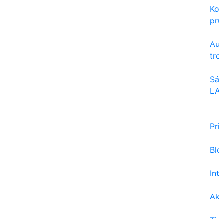
Ko
pru
Au
tr
Sá
LA
Pr
Bl
In
Ak