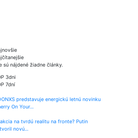
jnovšie
jčítanejšie
e sú nájdené žiadne články.
P 3dni
P 7dní
ONXS predstavuje energickú letnú novinku
erry On Your...
akcia na tvrdú realitu na fronte? Putin
tvoril novú...