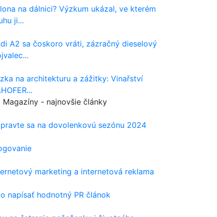
lona na dálnici? Výzkum ukázal, ve kterém
hu ji...
di A2 sa čoskoro vráti, zázračný dieselový
ojvalec...
zka na architekturu a zážitky: Vinařství
HOFER...
Magazíny - najnovšie články
ipravte sa na dovolenkovú sezónu 2024
ogovanie
ternetový marketing a internetová reklama
o napísať hodnotný PR článok