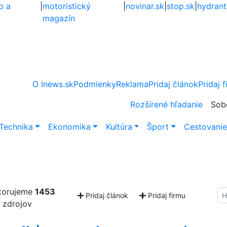
o a
|
motoristický
|
novinar.sk
|
stop.sk
|
hydrant
magazín
O Inews.sk
Podmienky
Reklama
Pridaj článok
Pridaj 
Rozšírené hľadanie
Sob
Technika
Ekonomika
Kultúra
Šport
Cestovani
torujeme
1453
Hl
Pridaj článok
Pridaj firmu
zdrojov