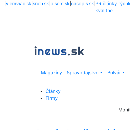
|
viemviac.sk
|
sneh.sk
|
pisem.sk
|
casopis.sk
|
PR články rýchl
kvalitne
Magazíny
Spravodajstvo
Bulvár
Články
Firmy
Moni