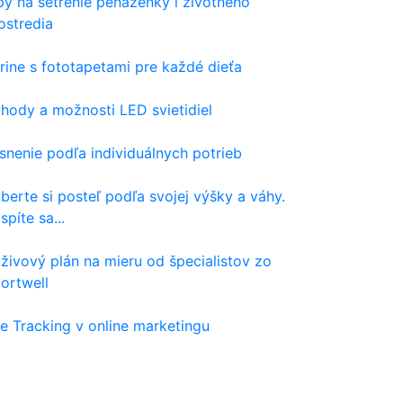
py na šetrenie peňaženky i životného
ostredia
rine s fototapetami pre každé dieťa
hody a možnosti LED svietidiel
snenie podľa individuálnych potrieb
berte si posteľ podľa svojej výšky a váhy.
spíte sa...
živový plán na mieru od špecialistov zo
ortwell
e Tracking v online marketingu