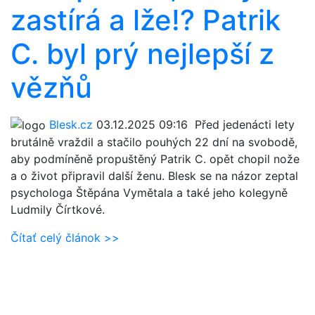
zastírá a lže!? Patrik
C. byl prý nejlepší z
vězňů
Blesk.cz
03.12.2025 09:16
Před jedenácti lety
brutálně vraždil a stačilo pouhých 22 dní na svobodě,
aby podmíněně propuštěný Patrik C. opět chopil nože
a o život připravil další ženu. Blesk se na názor zeptal
psychologa Štěpána Vymětala a také jeho kolegyně
Ludmily Čírtkové.
Čítať celý článok >>