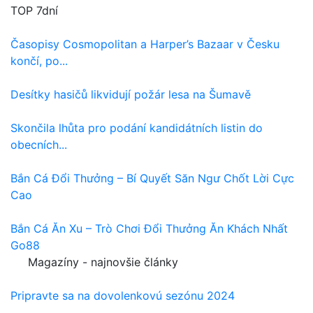
TOP 7dní
Časopisy Cosmopolitan a Harper’s Bazaar v Česku
končí, po...
Desítky hasičů likvidují požár lesa na Šumavě
Skončila lhůta pro podání kandidátních listin do
obecních...
Bắn Cá Đổi Thưởng – Bí Quyết Săn Ngư Chốt Lời Cực
Cao
Bắn Cá Ăn Xu – Trò Chơi Đổi Thưởng Ăn Khách Nhất
Go88
Magazíny - najnovšie články
Pripravte sa na dovolenkovú sezónu 2024