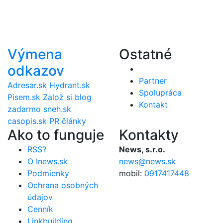
Výmena
Ostatné
odkazov
Partner
Adresar.sk
Hydrant.sk
Spolupráca
Pisem.sk
Založ si blog
Kontakt
zadarmo
sneh.sk
casopis.sk
PR články
Ako to funguje
Kontakty
RSS?
News, s.r.o.
O Inews.sk
news@news.sk
Podmienky
mobil:
0917417448
Ochrana osobných
údajov
Cenník
Linkbuilding