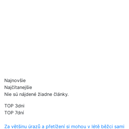
Najnovšie
Najčítanejšie
Nie sú nájdené žiadne články.
TOP 3dni
TOP 7dní
Za většinu úrazů a přetížení si mohou v létě běžci sami