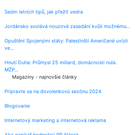
Sedm letních tipů, jak přežít vedra
Jordánsko svolává nouzové zasedání kvůli možnému...
Opuštěni Spojenými státy: Palestinští Američané uvízli
ve...
Hnutí Duha: Průmysl 25 miliard, domácnosti nula.
MŽP...
Magazíny - najnovšie články
Pripravte sa na dovolenkovú sezónu 2024
Blogovanie
Internetový marketing a internetová reklama
Ako napísať hodnotný PR článok