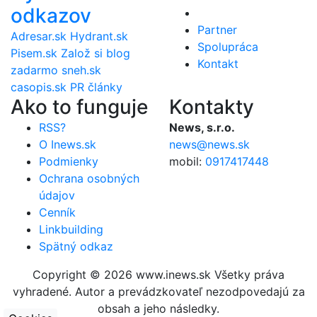
odkazov
Partner
Adresar.sk
Hydrant.sk
Spolupráca
Pisem.sk
Založ si blog
Kontakt
zadarmo
sneh.sk
casopis.sk
PR články
Ako to funguje
Kontakty
RSS?
News, s.r.o.
O Inews.sk
news@news.sk
Podmienky
mobil:
0917417448
Ochrana osobných
údajov
Cenník
Linkbuilding
Spätný odkaz
Copyright © 2026 www.inews.sk Všetky práva
vyhradené. Autor a prevádzkovateľ nezodpovedajú za
obsah a jeho následky.