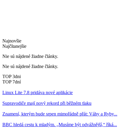
Najnovšie
Najčítanejšie
Nie sú nájdené žiadne články.
Nie sú nájdené žiadne články.
TOP 3dni
TOP 7dní
Linux Lite 7.8 pridáva nové aplikácie
Supravodiče mají nový rekord při běžném tlaku
Znamení, kterým bude srpen mimořádně přát: Váhy a Ryby...
BBC hledá cestu k mladým. „Musíme být odvážnější,“ říká...