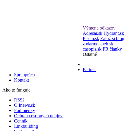
Výmena odkazov
Adresar.sk
Hydrant.sk
Pisem.sk
Založ si blog
zadarmo
sneh.sk
casopis.sk
PR články
Ostatné
Partner
Spolupráca
Kontakt
Ako to funguje
RSS?
O Inews.sk
Podmienky
Ochrana osobných údajov
Cenník
Linkbuilding