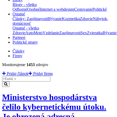
Blogy - všetko
Odborné
Osobné
Internet a webdesign
Cestovanie
Politické
Ostatné
Články: Zaujímavosti
Bývanie
Kozmetika
Zdravie
Nábytok,
domácnosť
Ostatné - všetko
Zdravie
Auto
Moto
Vzdelanie
Zaujímavosti
Sex
Zvieratka
Bývanie
Partneri
Politické strany
Články
Firmy
Monitorujeme
1453
zdrojov
Pridaj článok
Pridaj firmu
Hladať
Ministerstvo hospodárstva
čelilo kybernetickému útoku.
Je ohrozená adresná