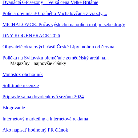
Dvanáctá GP sezony – Velká cena Velké Británie
Polícia obvinila 30-ročného Michalovčana z vraždy,...
MICHALOVCE: Počas výsluchu na polícii mal pri sebe drogy
DNY KOGENERACE 2026
Obyvatelé okrajových částí České Lípy mohou od června...
Polička na Svitavsku přeměňuje zemědělský areál na...
Magazíny - najnovšie články
Multistox obchodník
Soft-trade recenzie
Pripravte sa na dovolenkovú sezónu 2024
Blogovanie
Internetový marketing a internetová reklama
Ako napísať hodnotný PR článok