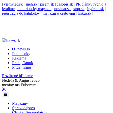
|
viemviac.sk
|
sneh.sk
|
pisem.sk
|
casopis.sk
|
PR články rýchlo a
kvalitne
|
motoristický magazín
|
novinar.sk
|
stop.sk
|
hydrant.sk
|
registrácia do katalógov
|
magazín o cestovaní
|
linkuj.sk
|
O Inews.sk
Podmienky
Reklama
Pridaj článok
Pridaj firmu
Rozšírené hľadanie
Nedeľa 9. August 2026 |
meniny má Ľubomíra
Magazíny
Spravodajstvo
Články: Spravodajstvo