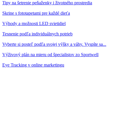
Tipy na šetrenie peňaženky i životného prostredia
Skrine s fototapetami pre každé dieťa
Výhody a možnosti LED svietidiel
Tesnenie podľa individuálnych potrieb
Vyberte si posteľ podľa svojej výšky a váhy. Vyspíte sa...
Výživový plán na mieru od špecialistov zo Sportwell
Eye Tracking v online marketingu