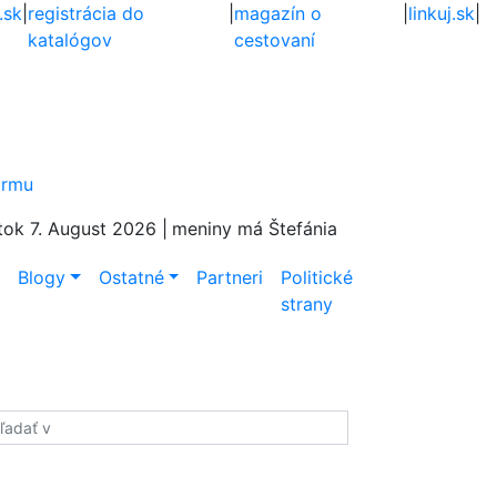
.sk
|
registrácia do
|
magazín o
|
linkuj.sk
|
katalógov
cestovaní
firmu
tok 7. August 2026 |
meniny má Štefánia
e
Blogy
Ostatné
Partneri
Politické
strany
adať