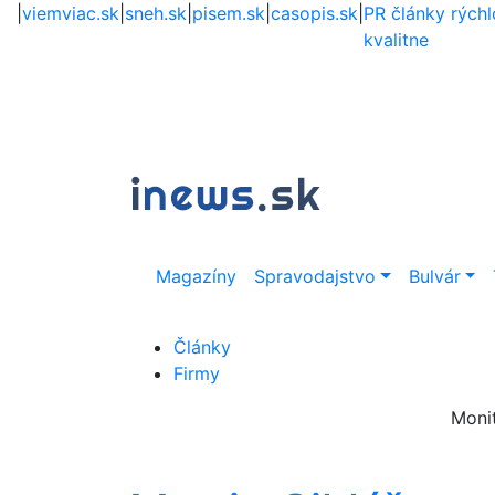
|
viemviac.sk
|
sneh.sk
|
pisem.sk
|
casopis.sk
|
PR články rýchl
kvalitne
Magazíny
Spravodajstvo
Bulvár
Články
Firmy
Moni