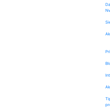
Da
Nv
Si
Ak
Pr
Bl
In
Ak
Ti
pr