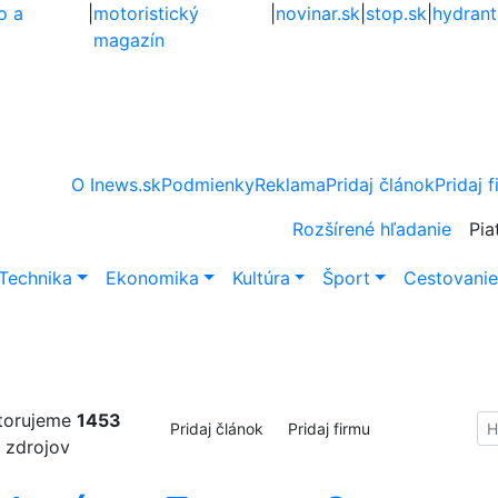
o a
|
motoristický
|
novinar.sk
|
stop.sk
|
hydrant
magazín
O Inews.sk
Podmienky
Reklama
Pridaj článok
Pridaj 
Rozšírené hľadanie
Pia
Technika
Ekonomika
Kultúra
Šport
Cestovani
torujeme
1453
Hl
Pridaj článok
Pridaj firmu
zdrojov