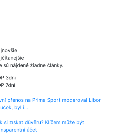
jnovšie
jčítanejšie
e sú nájdené žiadne články.
P 3dni
P 7dní
vní přenos na Prima Sport moderoval Libor
uček, byl i...
k si získat důvěru? Klíčem může být
ansparentní účet