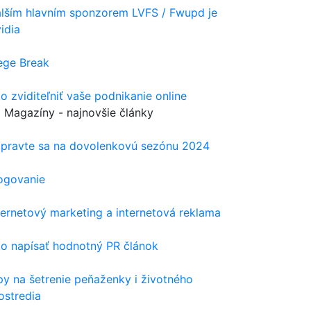
lším hlavním sponzorem LVFS / Fwupd je
idia
ege Break
o zviditeľniť vaše podnikanie online
Magazíny - najnovšie články
ipravte sa na dovolenkovú sezónu 2024
ogovanie
ternetový marketing a internetová reklama
o napísať hodnotný PR článok
py na šetrenie peňaženky i životného
ostredia