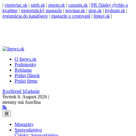
|
viemviac.sk
|
sneh.sk
|
pisem.sk
|
casopis.sk
|
PR články rýchlo a
kvalitne
|
motoristický magazín
|
novinar.sk
|
stop.sk
|
hydrant.sk
|
registrácia do katalógov
|
magazín o cestovaní
|
linkuj.sk
|
O Inews.sk
Podmienky
Reklama
Pridaj článok
Pridaj firmu
Rozšírené hľadanie
Štvrtok 6. August 2026 |
meniny má Jozefína
Magazíny
Spravodajstvo
Články: Spravodajstvo