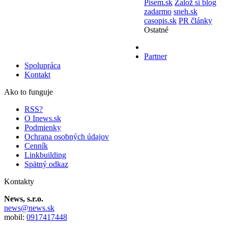
Pisem.sk
Založ si blog
zadarmo
sneh.sk
casopis.sk
PR články
Ostatné
Partner
Spolupráca
Kontakt
Ako to funguje
RSS?
O Inews.sk
Podmienky
Ochrana osobných údajov
Cenník
Linkbuilding
Spätný odkaz
Kontakty
News, s.r.o.
news@news.sk
mobil:
0917417448