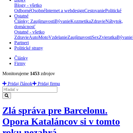
Blogy - všetko
Odborné
Osobné
Internet a webdesign
Cestovanie
Politické
Ostatné
Články: Zaujímavosti
Bývanie
Kozmetika
Zdravie
Nábytok,
domácnosť
Ostatné - všetko
Zdravie
Auto
Moto
Vzdelanie
Zaujímavosti
Sex
Zvieratka
Bývanie
Partneri
Politické strany
Články
Firmy
Monitorujeme
1453
zdrojov
Pridaj článok
Pridaj firmu
Hladať
Zlá správa pre Barcelonu.
Opora Kataláncov si v tomto
roku nezahrá