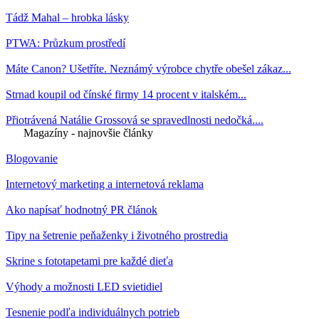
Tádž Mahal – hrobka lásky
PTWA: Průzkum prostředí
Máte Canon? Ušetříte. Neznámý výrobce chytře obešel zákaz...
Strnad koupil od čínské firmy 14 procent v italském...
Přiotrávená Natálie Grossová se spravedlnosti nedočká....
Magazíny - najnovšie články
Blogovanie
Internetový marketing a internetová reklama
Ako napísať hodnotný PR článok
Tipy na šetrenie peňaženky i životného prostredia
Skrine s fototapetami pre každé dieťa
Výhody a možnosti LED svietidiel
Tesnenie podľa individuálnych potrieb