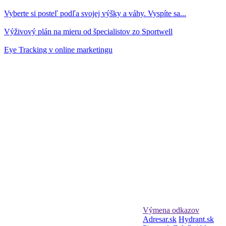
Vyberte si posteľ podľa svojej výšky a váhy. Vyspíte sa...
Výživový plán na mieru od špecialistov zo Sportwell
Eye Tracking v online marketingu
Výmena odkazov
Adresar.sk
Hydrant.sk