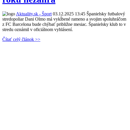
Aktuality.sk - Šport
03.12.2025 13:45
Španielsky futbalový
stredopoliar Dani Olmo má vykĺbené rameno a svojim spoluhráčom
z FC Barcelona bude chýbať približne mesiac. Španielsky klub to v
stredu oznámil v oficiálnom vyhlásení.
Čítať celý článok >>