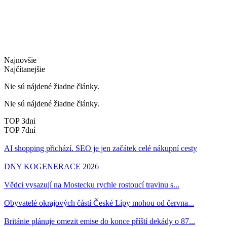
Najnovšie
Najčítanejšie
Nie sú nájdené žiadne články.
Nie sú nájdené žiadne články.
TOP 3dni
TOP 7dní
AI shopping přichází. SEO je jen začátek celé nákupní cesty
DNY KOGENERACE 2026
Vědci vysazují na Mostecku rychle rostoucí travinu s...
Obyvatelé okrajových částí České Lípy mohou od června...
Británie plánuje omezit emise do konce příští dekády o 87...