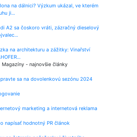
lona na dálnici? Výzkum ukázal, ve kterém
hu ji...
di A2 sa čoskoro vráti, zázračný dieselový
ojvalec...
zka na architekturu a zážitky: Vinařství
HOFER...
Magazíny - najnovšie články
ipravte sa na dovolenkovú sezónu 2024
ogovanie
ternetový marketing a internetová reklama
o napísať hodnotný PR článok