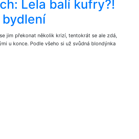
h: Lela balí kufry?!
 bydlení
e jim překonat několik krizí, tentokrát se ale zdá,
ými u konce. Podle všeho si už svůdná blondýnka