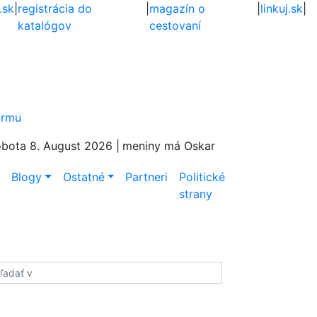
.sk
|
registrácia do
|
magazín o
|
linkuj.sk
|
katalógov
cestovaní
firmu
bota 8. August 2026 |
meniny má Oskar
e
Blogy
Ostatné
Partneri
Politické
strany
adať