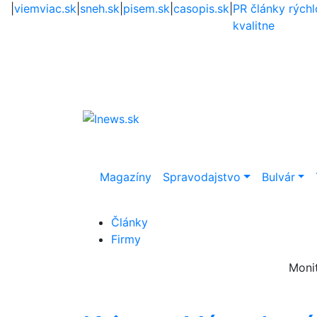
|
viemviac.sk
|
sneh.sk
|
pisem.sk
|
casopis.sk
|
PR články rýchl
kvalitne
Magazíny
Spravodajstvo
Bulvár
Články
Firmy
Moni