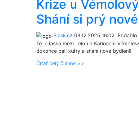
Krize u Vémolovýc
Shání si prý nové
Blesk.cz
03.12.2025 16:02
Podařilo s
že je láska mezi Lelou a Karlosem Vémolov
dokonce balí kufry a shání nové bydlení!
Čítať celý článok >>