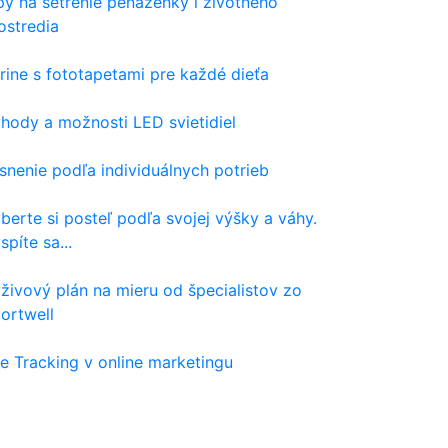
py na šetrenie peňaženky i životného
ostredia
rine s fototapetami pre každé dieťa
hody a možnosti LED svietidiel
snenie podľa individuálnych potrieb
berte si posteľ podľa svojej výšky a váhy.
spíte sa...
živový plán na mieru od špecialistov zo
ortwell
e Tracking v online marketingu