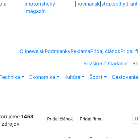
o a
|
motoristický
|
novinar.sk
|
stop.sk
|
hydrant
magazín
O Inews.sk
Podmienky
Reklama
Pridaj článok
Pridaj 
Rozšírené hľadanie
So
Technika
Ekonomika
Kultúra
Šport
Cestovani
torujeme
1453
Hl
Pridaj článok
Pridaj firmu
zdrojov