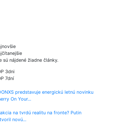
jnovšie
jčítanejšie
e sú nájdené žiadne články.
P 3dni
P 7dní
ONXS predstavuje energickú letnú novinku
erry On Your...
akcia na tvrdú realitu na fronte? Putin
tvoril novú...