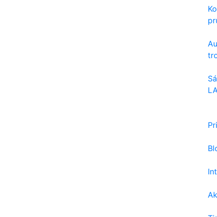
Ko
pru
Au
tr
Sá
LA
Pr
Bl
In
Ak