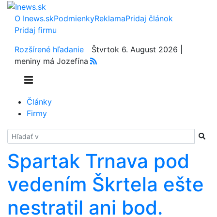
O Inews.sk
Podmienky
Reklama
Pridaj článok
Pridaj firmu
Rozšírené hľadanie
Štvrtok 6. August 2026 |
meniny má Jozefína
Články
Firmy
Hladať
Spartak Trnava pod
vedením Škrtela ešte
nestratil ani bod.