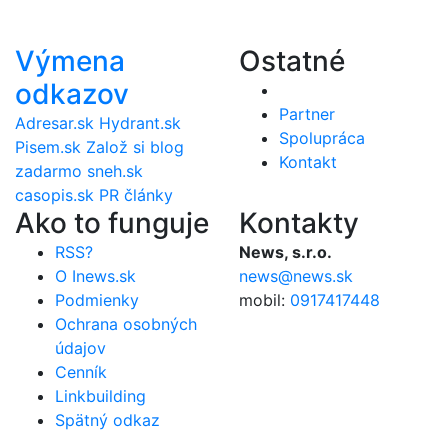
Výmena
Ostatné
odkazov
Partner
Adresar.sk
Hydrant.sk
Spolupráca
Pisem.sk
Založ si blog
Kontakt
zadarmo
sneh.sk
casopis.sk
PR články
Ako to funguje
Kontakty
RSS?
News, s.r.o.
O Inews.sk
news@news.sk
Podmienky
mobil:
0917417448
Ochrana osobných
údajov
Cenník
Linkbuilding
Spätný odkaz