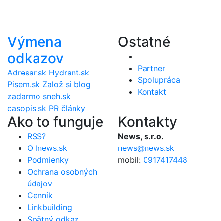
Výmena
Ostatné
odkazov
Partner
Adresar.sk
Hydrant.sk
Spolupráca
Pisem.sk
Založ si blog
Kontakt
zadarmo
sneh.sk
casopis.sk
PR články
Ako to funguje
Kontakty
RSS?
News, s.r.o.
O Inews.sk
news@news.sk
Podmienky
mobil:
0917417448
Ochrana osobných
údajov
Cenník
Linkbuilding
Spätný odkaz