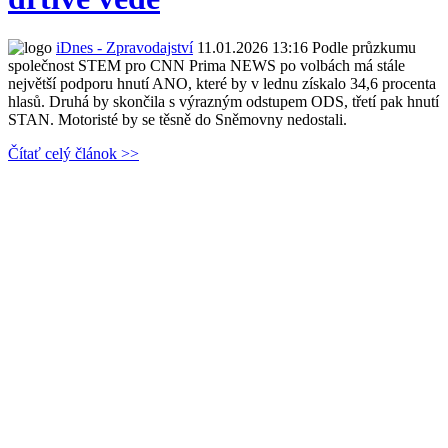
iDnes - Zpravodajství
11.01.2026 13:16
Podle průzkumu
společnost STEM pro CNN Prima NEWS po volbách má stále
největší podporu hnutí ANO, které by v lednu získalo 34,6 procenta
hlasů. Druhá by skončila s výrazným odstupem ODS, třetí pak hnutí
STAN. Motoristé by se těsně do Sněmovny nedostali.
Čítať celý článok >>