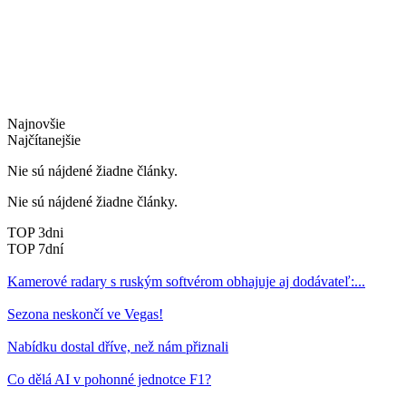
Najnovšie
Najčítanejšie
Nie sú nájdené žiadne články.
Nie sú nájdené žiadne články.
TOP 3dni
TOP 7dní
Kamerové radary s ruským softvérom obhajuje aj dodávateľ:...
Sezona neskončí ve Vegas!
Nabídku dostal dříve, než nám přiznali
Co dělá AI v pohonné jednotce F1?