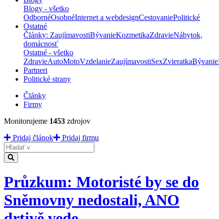
Blogy - všetko
Odborné
Osobné
Internet a webdesign
Cestovanie
Politické
Ostatné
Články: Zaujímavosti
Bývanie
Kozmetika
Zdravie
Nábytok,
domácnosť
Ostatné - všetko
Zdravie
Auto
Moto
Vzdelanie
Zaujímavosti
Sex
Zvieratka
Bývanie
Partneri
Politické strany
Články
Firmy
Monitorujeme
1453
zdrojov
Pridaj článok
Pridaj firmu
Hladať
Průzkum: Motoristé by se do
Sněmovny nedostali, ANO
drtivě vede