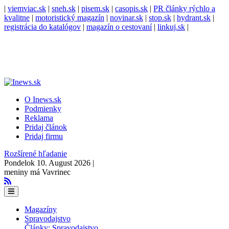
|
viemviac.sk
|
sneh.sk
|
pisem.sk
|
casopis.sk
|
PR články rýchlo a
kvalitne
|
motoristický magazín
|
novinar.sk
|
stop.sk
|
hydrant.sk
|
registrácia do katalógov
|
magazín o cestovaní
|
linkuj.sk
|
O Inews.sk
Podmienky
Reklama
Pridaj článok
Pridaj firmu
Rozšírené hľadanie
Pondelok 10. August 2026 |
meniny má Vavrinec
Magazíny
Spravodajstvo
Články: Spravodajstvo