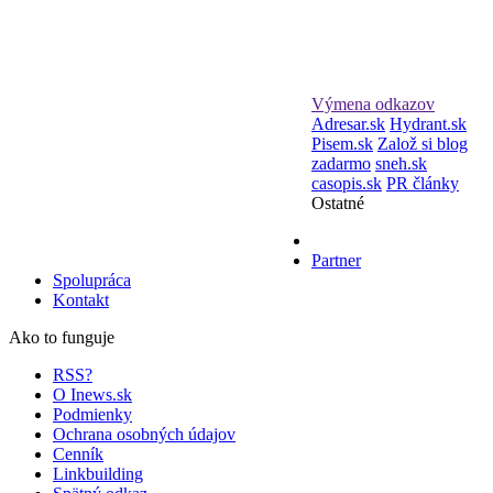
Výmena odkazov
Adresar.sk
Hydrant.sk
Pisem.sk
Založ si blog
zadarmo
sneh.sk
casopis.sk
PR články
Ostatné
Partner
Spolupráca
Kontakt
Ako to funguje
RSS?
O Inews.sk
Podmienky
Ochrana osobných údajov
Cenník
Linkbuilding