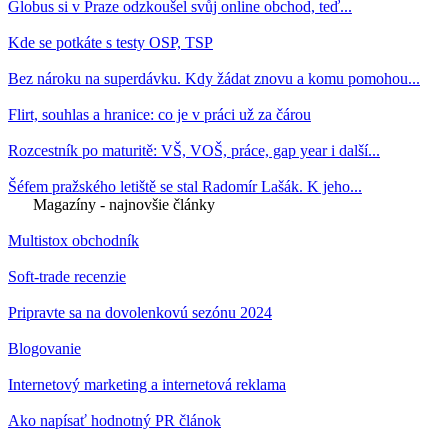
Globus si v Praze odzkoušel svůj online obchod, teď...
Kde se potkáte s testy OSP, TSP
Bez nároku na superdávku. Kdy žádat znovu a komu pomohou...
Flirt, souhlas a hranice: co je v práci už za čárou
Rozcestník po maturitě: VŠ, VOŠ, práce, gap year i další...
Šéfem pražského letiště se stal Radomír Lašák. K jeho...
Magazíny - najnovšie články
Multistox obchodník
Soft-trade recenzie
Pripravte sa na dovolenkovú sezónu 2024
Blogovanie
Internetový marketing a internetová reklama
Ako napísať hodnotný PR článok