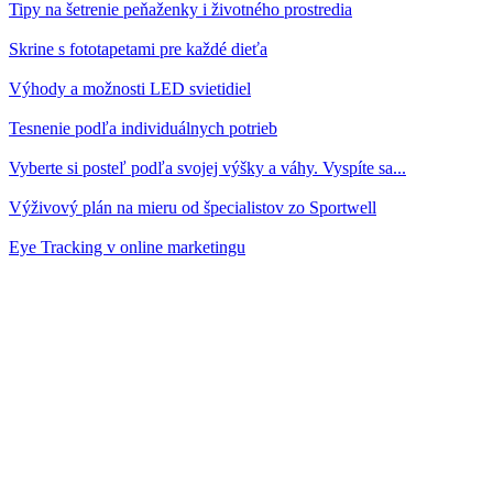
Tipy na šetrenie peňaženky i životného prostredia
Skrine s fototapetami pre každé dieťa
Výhody a možnosti LED svietidiel
Tesnenie podľa individuálnych potrieb
Vyberte si posteľ podľa svojej výšky a váhy. Vyspíte sa...
Výživový plán na mieru od špecialistov zo Sportwell
Eye Tracking v online marketingu