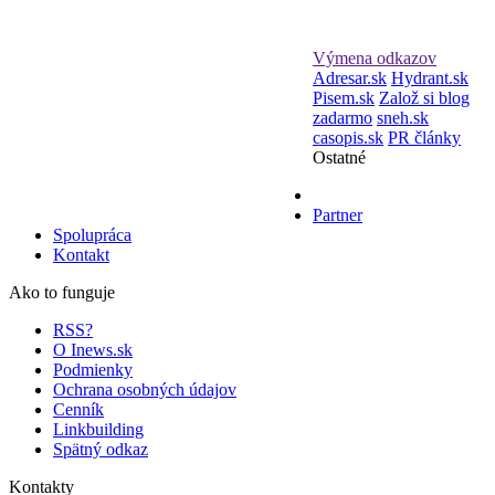
Výmena odkazov
Adresar.sk
Hydrant.sk
Pisem.sk
Založ si blog
zadarmo
sneh.sk
casopis.sk
PR články
Ostatné
Partner
Spolupráca
Kontakt
Ako to funguje
RSS?
O Inews.sk
Podmienky
Ochrana osobných údajov
Cenník
Linkbuilding
Spätný odkaz
Kontakty