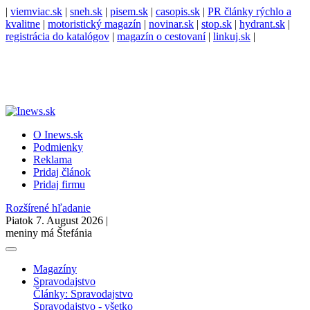
|
viemviac.sk
|
sneh.sk
|
pisem.sk
|
casopis.sk
|
PR články rýchlo a
kvalitne
|
motoristický magazín
|
novinar.sk
|
stop.sk
|
hydrant.sk
|
registrácia do katalógov
|
magazín o cestovaní
|
linkuj.sk
|
O Inews.sk
Podmienky
Reklama
Pridaj článok
Pridaj firmu
Rozšírené hľadanie
Piatok 7. August 2026 |
meniny má Štefánia
Magazíny
Spravodajstvo
Články: Spravodajstvo
Spravodajstvo - všetko