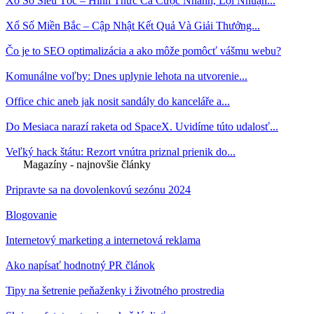
Xổ Số Siêu Tốc – Hình Thức Cá Cược Nhanh, Lợi Nhuận...
Xổ Số Miền Bắc – Cập Nhật Kết Quả Và Giải Thưởng...
Čo je to SEO optimalizácia a ako môže pomôcť vášmu webu?
Komunálne voľby: Dnes uplynie lehota na utvorenie...
Office chic aneb jak nosit sandály do kanceláře a...
Do Mesiaca narazí raketa od SpaceX. Uvidíme túto udalosť...
Veľký hack štátu: Rezort vnútra priznal prienik do...
Magazíny - najnovšie články
Pripravte sa na dovolenkovú sezónu 2024
Blogovanie
Internetový marketing a internetová reklama
Ako napísať hodnotný PR článok
Tipy na šetrenie peňaženky i životného prostredia