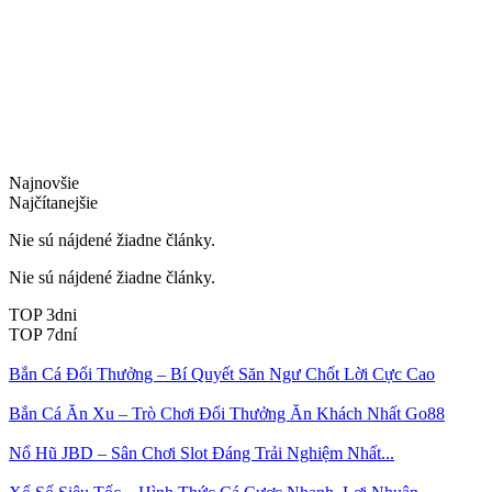
Najnovšie
Najčítanejšie
Nie sú nájdené žiadne články.
Nie sú nájdené žiadne články.
TOP 3dni
TOP 7dní
Bắn Cá Đổi Thưởng – Bí Quyết Săn Ngư Chốt Lời Cực Cao
Bắn Cá Ăn Xu – Trò Chơi Đổi Thưởng Ăn Khách Nhất Go88
Nổ Hũ JBD – Sân Chơi Slot Đáng Trải Nghiệm Nhất...