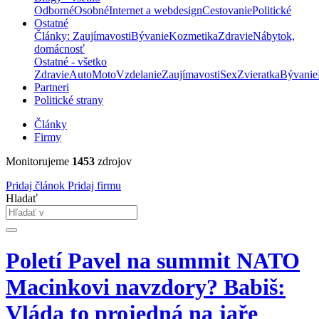
Odborné
Osobné
Internet a webdesign
Cestovanie
Politické
Ostatné
Články: Zaujímavosti
Bývanie
Kozmetika
Zdravie
Nábytok,
domácnosť
Ostatné - všetko
Zdravie
Auto
Moto
Vzdelanie
Zaujímavosti
Sex
Zvieratka
Bývanie
Partneri
Politické strany
Články
Firmy
Monitorujeme
1453
zdrojov
Pridaj článok
Pridaj firmu
Hladať
Poletí Pavel na summit NATO
Macinkovi navzdory? Babiš:
Vláda to projedná na jaře