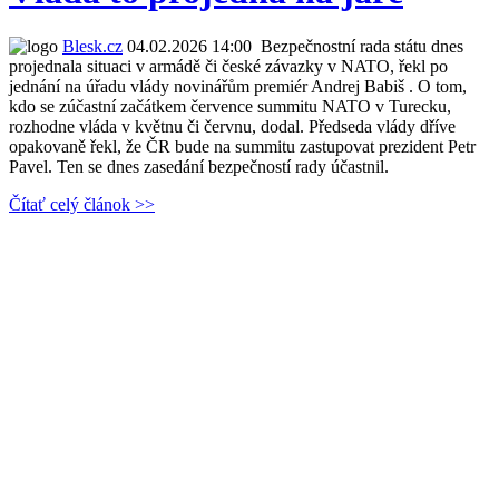
Blesk.cz
04.02.2026 14:00
Bezpečnostní rada státu dnes
projednala situaci v armádě či české závazky v NATO, řekl po
jednání na úřadu vlády novinářům premiér Andrej Babiš . O tom,
kdo se zúčastní začátkem července summitu NATO v Turecku,
rozhodne vláda v květnu či červnu, dodal. Předseda vlády dříve
opakovaně řekl, že ČR bude na summitu zastupovat prezident Petr
Pavel. Ten se dnes zasedání bezpečností rady účastnil.
Čítať celý článok >>