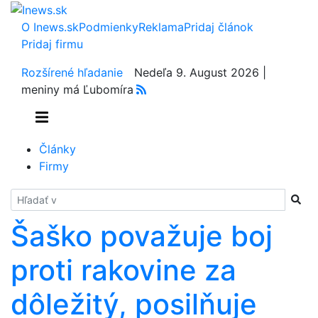
O Inews.sk
Podmienky
Reklama
Pridaj článok
Pridaj firmu
Rozšírené hľadanie
Nedeľa 9. August 2026 |
meniny má Ľubomíra
Články
Firmy
Hladať
Šaško považuje boj
proti rakovine za
dôležitý, posilňuje