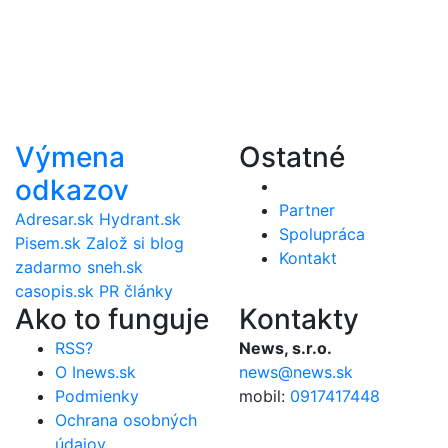
Výmena
Ostatné
odkazov
Partner
Adresar.sk
Hydrant.sk
Spolupráca
Pisem.sk
Založ si blog
Kontakt
zadarmo
sneh.sk
casopis.sk
PR články
Ako to funguje
Kontakty
RSS?
News, s.r.o.
O Inews.sk
news@news.sk
Podmienky
mobil:
0917417448
Ochrana osobných
údajov