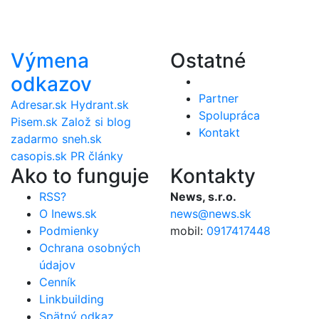
Výmena
Ostatné
odkazov
Partner
Adresar.sk
Hydrant.sk
Spolupráca
Pisem.sk
Založ si blog
Kontakt
zadarmo
sneh.sk
casopis.sk
PR články
Ako to funguje
Kontakty
RSS?
News, s.r.o.
O Inews.sk
news@news.sk
Podmienky
mobil:
0917417448
Ochrana osobných
údajov
Cenník
Linkbuilding
Spätný odkaz