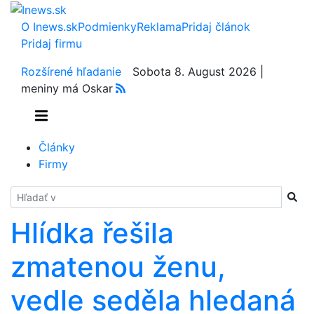
O Inews.sk
Podmienky
Reklama
Pridaj článok
Pridaj firmu
Rozšírené hľadanie
Sobota 8. August 2026 |
meniny má Oskar
Články
Firmy
Hladať
Hlídka řešila
zmatenou ženu,
vedle seděla hledaná