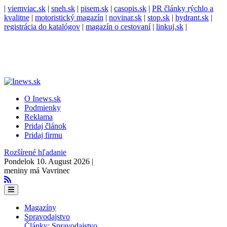
|
viemviac.sk
|
sneh.sk
|
pisem.sk
|
casopis.sk
|
PR články rýchlo a
kvalitne
|
motoristický magazín
|
novinar.sk
|
stop.sk
|
hydrant.sk
|
registrácia do katalógov
|
magazín o cestovaní
|
linkuj.sk
|
O Inews.sk
Podmienky
Reklama
Pridaj článok
Pridaj firmu
Rozšírené hľadanie
Pondelok 10. August 2026 |
meniny má Vavrinec
Magazíny
Spravodajstvo
Články: Spravodajstvo