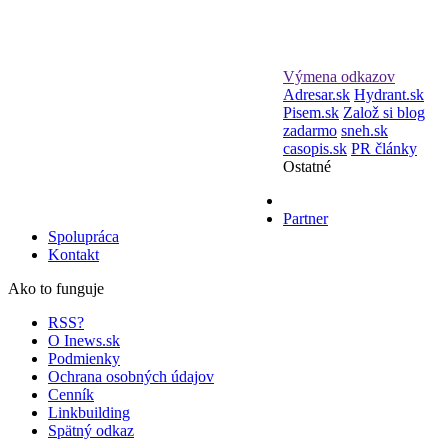
Výmena odkazov
Adresar.sk
Hydrant.sk
Pisem.sk
Založ si blog
zadarmo
sneh.sk
casopis.sk
PR články
Ostatné
Partner
Spolupráca
Kontakt
Ako to funguje
RSS?
O Inews.sk
Podmienky
Ochrana osobných údajov
Cenník
Linkbuilding
Spätný odkaz