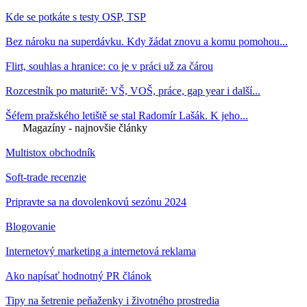
Kde se potkáte s testy OSP, TSP
Bez nároku na superdávku. Kdy žádat znovu a komu pomohou...
Flirt, souhlas a hranice: co je v práci už za čárou
Rozcestník po maturitě: VŠ, VOŠ, práce, gap year i další...
Šéfem pražského letiště se stal Radomír Lašák. K jeho...
Magazíny - najnovšie články
Multistox obchodník
Soft-trade recenzie
Pripravte sa na dovolenkovú sezónu 2024
Blogovanie
Internetový marketing a internetová reklama
Ako napísať hodnotný PR článok
Tipy na šetrenie peňaženky i životného prostredia