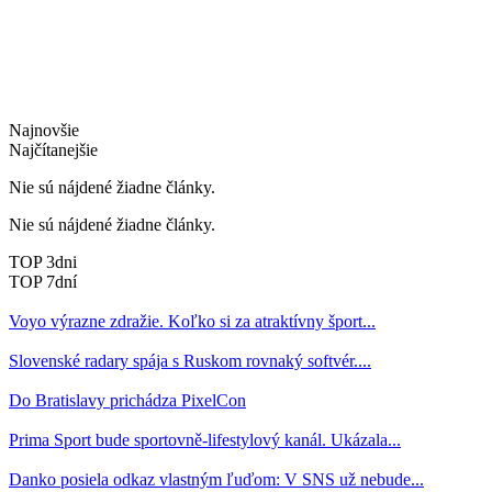
Najnovšie
Najčítanejšie
Nie sú nájdené žiadne články.
Nie sú nájdené žiadne články.
TOP 3dni
TOP 7dní
Voyo výrazne zdražie. Koľko si za atraktívny šport...
Slovenské radary spája s Ruskom rovnaký softvér....
Do Bratislavy prichádza PixelCon
Prima Sport bude sportovně-lifestylový kanál. Ukázala...
Danko posiela odkaz vlastným ľuďom: V SNS už nebude...