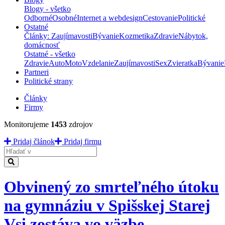
Blogy - všetko
Odborné
Osobné
Internet a webdesign
Cestovanie
Politické
Ostatné
Články: Zaujímavosti
Bývanie
Kozmetika
Zdravie
Nábytok,
domácnosť
Ostatné - všetko
Zdravie
Auto
Moto
Vzdelanie
Zaujímavosti
Sex
Zvieratka
Bývanie
Partneri
Politické strany
Články
Firmy
Monitorujeme
1453
zdrojov
Pridaj článok
Pridaj firmu
Hladať
Obvinený zo smrteľného útoku
na gymnáziu v Spišskej Starej
Vsi zostáva vo väzbe