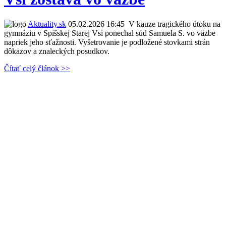
Aktuality.sk
05.02.2026 16:45
V kauze tragického útoku na
gymnáziu v Spišskej Starej Vsi ponechal súd Samuela S. vo väzbe
napriek jeho sťažnosti. Vyšetrovanie je podložené stovkami strán
dôkazov a znaleckých posudkov.
Čítať celý článok >>