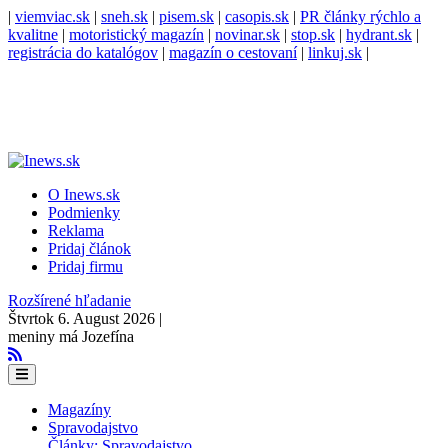
|
viemviac.sk
|
sneh.sk
|
pisem.sk
|
casopis.sk
|
PR články rýchlo a
kvalitne
|
motoristický magazín
|
novinar.sk
|
stop.sk
|
hydrant.sk
|
registrácia do katalógov
|
magazín o cestovaní
|
linkuj.sk
|
O Inews.sk
Podmienky
Reklama
Pridaj článok
Pridaj firmu
Rozšírené hľadanie
Štvrtok 6. August 2026 |
meniny má Jozefína
Magazíny
Spravodajstvo
Články: Spravodajstvo