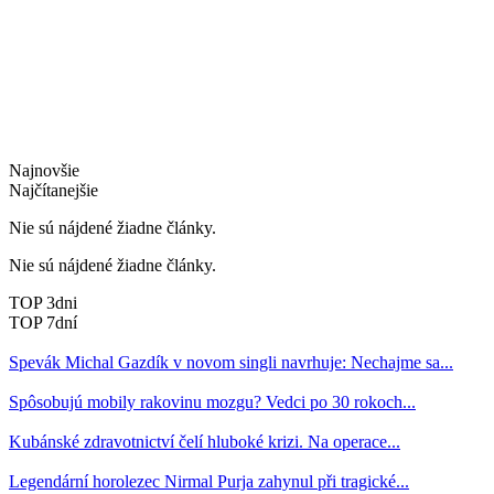
Najnovšie
Najčítanejšie
Nie sú nájdené žiadne články.
Nie sú nájdené žiadne články.
TOP 3dni
TOP 7dní
Spevák Michal Gazdík v novom singli navrhuje: Nechajme sa...
Spôsobujú mobily rakovinu mozgu? Vedci po 30 rokoch...
Kubánské zdravotnictví čelí hluboké krizi. Na operace...
Legendární horolezec Nirmal Purja zahynul při tragické...