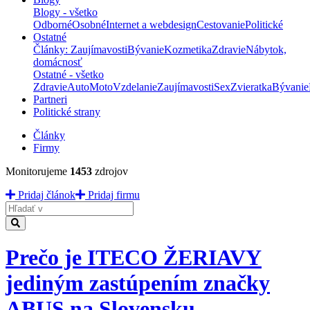
Blogy - všetko
Odborné
Osobné
Internet a webdesign
Cestovanie
Politické
Ostatné
Články: Zaujímavosti
Bývanie
Kozmetika
Zdravie
Nábytok,
domácnosť
Ostatné - všetko
Zdravie
Auto
Moto
Vzdelanie
Zaujímavosti
Sex
Zvieratka
Bývanie
Partneri
Politické strany
Články
Firmy
Monitorujeme
1453
zdrojov
Pridaj článok
Pridaj firmu
Hladať
Prečo je ITECO ŽERIAVY
jediným zastúpením značky
ABUS na Slovensku