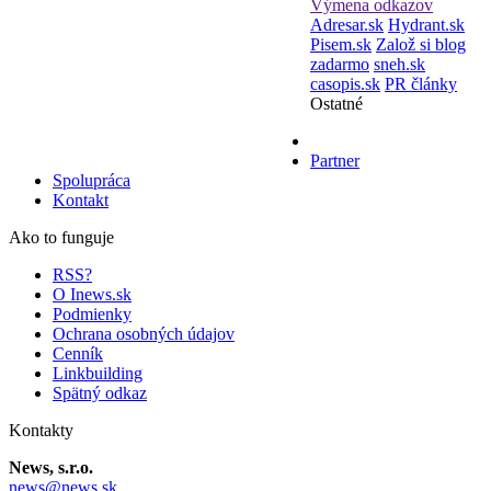
Výmena odkazov
Adresar.sk
Hydrant.sk
Pisem.sk
Založ si blog
zadarmo
sneh.sk
casopis.sk
PR články
Ostatné
Partner
Spolupráca
Kontakt
Ako to funguje
RSS?
O Inews.sk
Podmienky
Ochrana osobných údajov
Cenník
Linkbuilding
Spätný odkaz
Kontakty
News, s.r.o.
news@news.sk