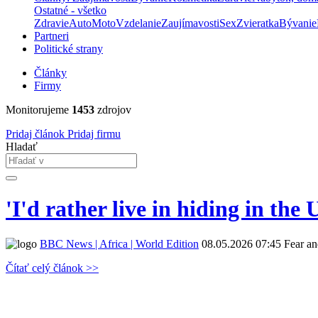
Ostatné - všetko
Zdravie
Auto
Moto
Vzdelanie
Zaujímavosti
Sex
Zvieratka
Bývanie
Partneri
Politické strany
Články
Firmy
Monitorujeme
1453
zdrojov
Pridaj článok
Pridaj firmu
Hladať
'I'd rather live in hiding in the
BBC News | Africa | World Edition
08.05.2026 07:45
Fear and
Čítať celý článok >>