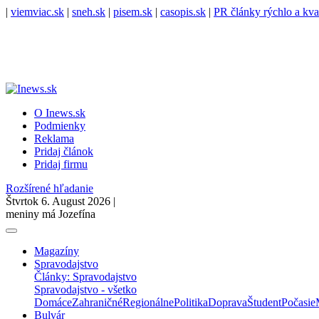
|
viemviac.sk
|
sneh.sk
|
pisem.sk
|
casopis.sk
|
PR články rýchlo a kva
O Inews.sk
Podmienky
Reklama
Pridaj článok
Pridaj firmu
Rozšírené hľadanie
Štvrtok 6. August 2026 |
meniny má Jozefína
Magazíny
Spravodajstvo
Články: Spravodajstvo
Spravodajstvo - všetko
Domáce
Zahraničné
Regionálne
Politika
Doprava
Študent
Počasie
Bulvár