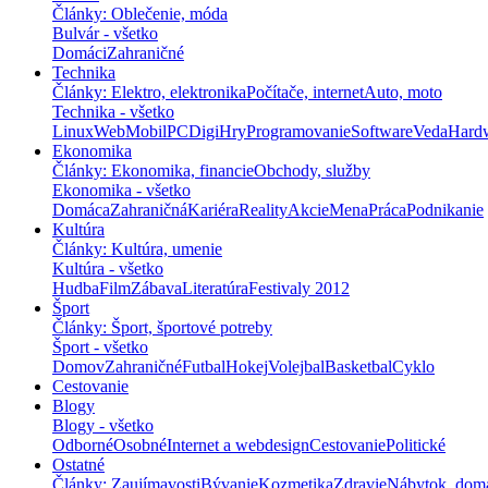
Články: Oblečenie, móda
Bulvár - všetko
Domáci
Zahraničné
Technika
Články: Elektro, elektronika
Počítače, internet
Auto, moto
Technika - všetko
Linux
Web
Mobil
PC
Digi
Hry
Programovanie
Software
Veda
Hard
Ekonomika
Články: Ekonomika, financie
Obchody, služby
Ekonomika - všetko
Domáca
Zahraničná
Kariéra
Reality
Akcie
Mena
Práca
Podnikanie
Kultúra
Články: Kultúra, umenie
Kultúra - všetko
Hudba
Film
Zábava
Literatúra
Festivaly 2012
Šport
Články: Šport, športové potreby
Šport - všetko
Domov
Zahraničné
Futbal
Hokej
Volejbal
Basketbal
Cyklo
Cestovanie
Blogy
Blogy - všetko
Odborné
Osobné
Internet a webdesign
Cestovanie
Politické
Ostatné
Články: Zaujímavosti
Bývanie
Kozmetika
Zdravie
Nábytok, dom