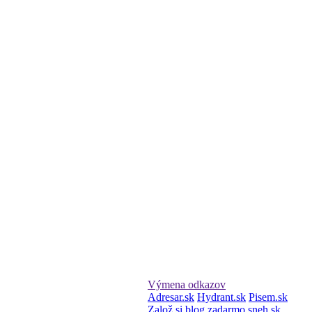
Výmena odkazov
Adresar.sk
Hydrant.sk
Pisem.sk
Založ si blog zadarmo
sneh.sk