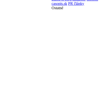
casopis.sk
PR články
Ostatné