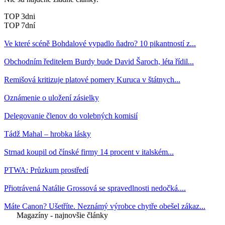
TOP 3dni
TOP 7dní
Ve které scéně Bohdalové vypadlo ňadro? 10 pikantností z...
Obchodním ředitelem Burdy bude David Šaroch, léta řídil...
Remišová kritizuje platové pomery Kuruca v štátnych...
Oznámenie o uložení zásielky
Delegovanie členov do volebných komisií
Tádž Mahal – hrobka lásky
Strnad koupil od čínské firmy 14 procent v italském...
PTWA: Průzkum prostředí
Přiotrávená Natálie Grossová se spravedlnosti nedočká....
Máte Canon? Ušetříte. Neznámý výrobce chytře obešel zákaz...
Magazíny - najnovšie články