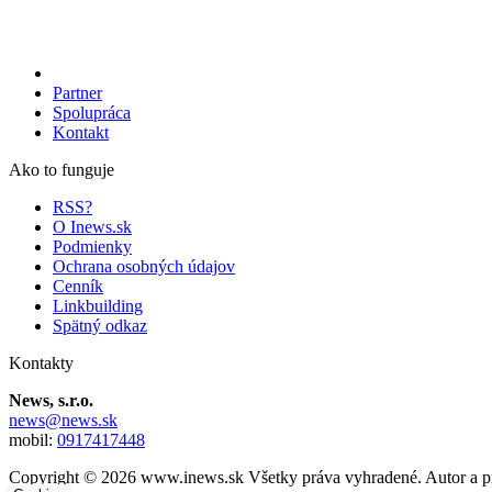
Partner
Spolupráca
Kontakt
Ako to funguje
RSS?
O Inews.sk
Podmienky
Ochrana osobných údajov
Cenník
Linkbuilding
Spätný odkaz
Kontakty
News, s.r.o.
news@news.sk
mobil:
0917417448
Copyright © 2026 www.inews.sk Všetky práva vyhradené. Autor a pr