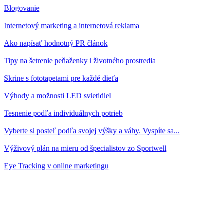
Blogovanie
Internetový marketing a internetová reklama
Ako napísať hodnotný PR článok
Tipy na šetrenie peňaženky i životného prostredia
Skrine s fototapetami pre každé dieťa
Výhody a možnosti LED svietidiel
Tesnenie podľa individuálnych potrieb
Vyberte si posteľ podľa svojej výšky a váhy. Vyspíte sa...
Výživový plán na mieru od špecialistov zo Sportwell
Eye Tracking v online marketingu