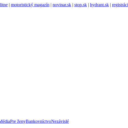
litne
|
motoristický magazín
|
novinar.sk
|
stop.sk
|
hydrant.sk
|
registrá
Média
Pre ženy
Bankovníctvo
Nezávislé