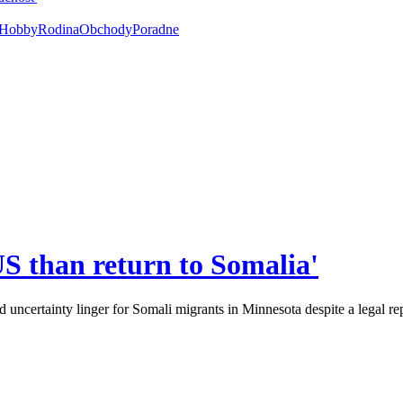
Hobby
Rodina
Obchody
Poradne
 US than return to Somalia'
 uncertainty linger for Somali migrants in Minnesota despite a legal re