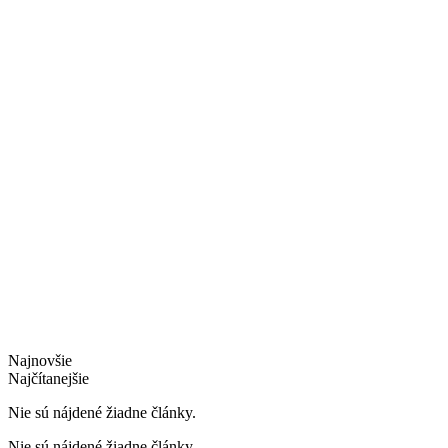
Najnovšie
Najčítanejšie
Nie sú nájdené žiadne články.
Nie sú nájdené žiadne články.