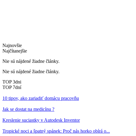
Najnovšie
Najčítanejšie
Nie sú nájdené žiadne články.
Nie sú nájdené žiadne články.
TOP 3dni
TOP 7dní
10 tipov, ako zariadiť domácu pracovňu
Jak se dostat na medicínu ?
Kreslenie suciastky v Autodesk Inventor
Tropické noci a špatný spánek: Proč nás horko obírá o...