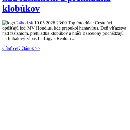
klobúkov
24hod.sk
10.05.2026 23:00
Top foto dňa : Cestujúci
opúšťajú loď MV Hondius, kde prepukol hantavírus, Deň víťazstva
nad fašizmom, prehliadka klobúkov a hráči Barcelony prichádzajú
na futbalový zápas La Ligy s Realom ...
Čítať celý článok >>