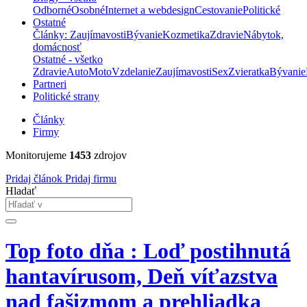
Odborné
Osobné
Internet a webdesign
Cestovanie
Politické
Ostatné
Články: Zaujímavosti
Bývanie
Kozmetika
Zdravie
Nábytok,
domácnosť
Ostatné - všetko
Zdravie
Auto
Moto
Vzdelanie
Zaujímavosti
Sex
Zvieratka
Bývanie
Partneri
Politické strany
Články
Firmy
Monitorujeme
1453
zdrojov
Pridaj článok
Pridaj firmu
Hladať
Top foto dňa : Loď postihnutá
hantavírusom, Deň víťazstva
nad fašizmom a prehliadka