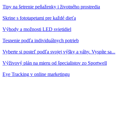
Tipy na šetrenie peňaženky i životného prostredia
Skrine s fototapetami pre každé dieťa
Výhody a možnosti LED svietidiel
Tesnenie podľa individuálnych potrieb
Vyberte si posteľ podľa svojej výšky a váhy. Vyspíte sa...
Výživový plán na mieru od špecialistov zo Sportwell
Eye Tracking v online marketingu