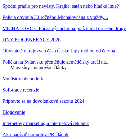
Spodní prádlo pro nevěsty. Krajka, satén nebo hladké linie?
Polícia obvinila 30-ročného Michalovčana z vraždy,...
MICHALOVCE: Počas výsluchu na polícii mal pri sebe drogy
DNY KOGENERACE 2026
Obyvatelé okrajových částí České Lípy mohou od června...
Polička na Svitavsku přeměňuje zemědělský areál na...
Magazíny - najnovšie články
Multistox obchodník
Soft-trade recenzie
Pripravte sa na dovolenkovú sezónu 2024
Blogovanie
Internetový marketing a internetová reklama
Ako napísať hodnotný PR článok