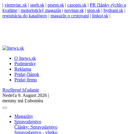
|
viemviac.sk
|
sneh.sk
|
pisem.sk
|
casopis.sk
|
PR články rýchlo a
kvalitne
|
motoristický magazín
|
novinar.sk
|
stop.sk
|
hydrant.sk
|
registrácia do katalógov
|
magazín o cestovaní
|
linkuj.sk
|
O Inews.sk
Podmienky
Reklama
Pridaj článok
Pridaj firmu
Rozšírené hľadanie
Nedeľa 9. August 2026 |
meniny má Ľubomíra
Magazíny
Spravodajstvo
Články: Spravodajstvo
Spravodajstvo - všetko