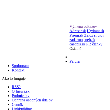
Výmena odkazov
Adresar.sk
Hydrant.sk
Pisem.sk
Založ si blog
zadarmo
sneh.sk
casopis.sk
PR články
Ostatné
Partner
Spolupráca
Kontakt
Ako to funguje
RSS?
O Inews.sk
Podmienky
Ochrana osobných údajov
Cenník
Linkbuilding