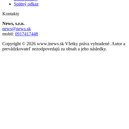
Spätný odkaz
Kontakty
News, s.r.o.
news@news.sk
mobil:
0917417448
Copyright © 2026 www.inews.sk Všetky práva vyhradené. Autor a
prevádzkovateľ nezodpovedajú za obsah a jeho následky.