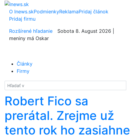
O Inews.sk
Podmienky
Reklama
Pridaj článok
Pridaj firmu
Rozšírené hľadanie
Sobota 8. August 2026 |
meniny má Oskar
Články
Firmy
Hladať
Robert Fico sa
prerátal. Zrejme už
tento rok ho zasiahne