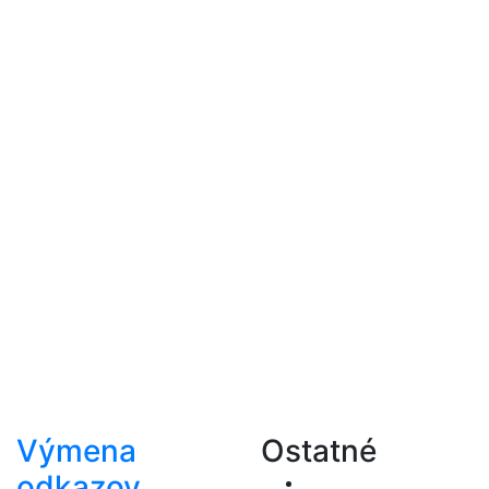
Výmena
Ostatné
odkazov