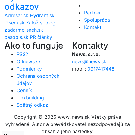
odkazov
Partner
Adresar.sk
Hydrant.sk
Spolupráca
Pisem.sk
Založ si blog
Kontakt
zadarmo
sneh.sk
casopis.sk
PR články
Ako to funguje
Kontakty
RSS?
News, s.r.o.
O Inews.sk
news@news.sk
Podmienky
mobil:
0917417448
Ochrana osobných
údajov
Cenník
Linkbuilding
Spätný odkaz
Copyright © 2026 www.inews.sk Všetky práva
vyhradené. Autor a prevádzkovateľ nezodpovedajú za
obsah a jeho následky.