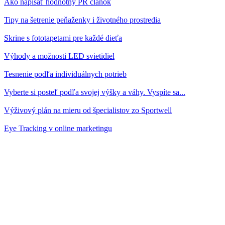
Ako napísať hodnotný PR článok
Tipy na šetrenie peňaženky i životného prostredia
Skrine s fototapetami pre každé dieťa
Výhody a možnosti LED svietidiel
Tesnenie podľa individuálnych potrieb
Vyberte si posteľ podľa svojej výšky a váhy. Vyspíte sa...
Výživový plán na mieru od špecialistov zo Sportwell
Eye Tracking v online marketingu