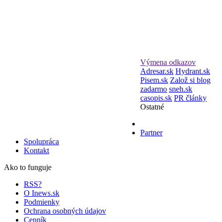
Výmena odkazov
Adresar.sk
Hydrant.sk
Pisem.sk
Založ si blog
zadarmo
sneh.sk
casopis.sk
PR články
Ostatné
Partner
Spolupráca
Kontakt
Ako to funguje
RSS?
O Inews.sk
Podmienky
Ochrana osobných údajov
Cenník