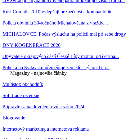
OVSwrap je chyba linuxového jádra umožňující získat roota...
Rust Coreutils 0.10 vylepšují bezpečnost a kompatibilitu...
Polícia obvinila 30-ročného Michalovčana z vraždy,...
MICHALOVCE: Počas výsluchu na polícii mal pri sebe drogy
DNY KOGENERACE 2026
Obyvatelé okrajových částí České Lípy mohou od června...
Polička na Svitavsku přeměňuje zemědělský areál na...
Magazíny - najnovšie články
Multistox obchodník
Soft-trade recenzie
Pripravte sa na dovolenkovú sezónu 2024
Blogovanie
Internetový marketing a internetová reklama