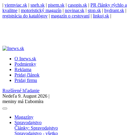
|
viemviac.sk
|
sneh.sk
|
pisem.sk
|
casopis.sk
|
PR články rýchlo a
kvalitne
|
motoristický magazín
|
novinar.sk
|
stop.sk
|
hydrant.sk
|
registrácia do katalógov
|
magazín o cestovaní
|
linkuj.sk
|
O Inews.sk
Podmienky
Reklama
Pridaj článok
Pridaj firmu
Rozšírené hľadanie
Nedeľa 9. August 2026 |
meniny má Ľubomíra
Magazíny
Spravodajstvo
Články: Spravodajstvo
Spravodajstvo - všetko