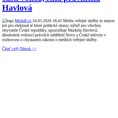
Havlová
Médiář.cz
16.05.2026 18:45
Média veřejné služby tu nejsou
jen pro elektorát té které politické strany, nýbrž pro všechny
obyvatele České republiky, upozorňuje Markéta Havlová,
dlouholetá vedoucí právních oddělení Novy a České televize v
rozhovoru o chystaném zákonu o médiích veřejné služby.
Čítať celý článok >>