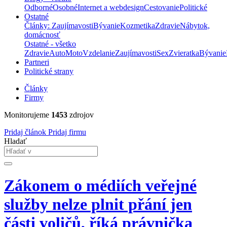
Odborné
Osobné
Internet a webdesign
Cestovanie
Politické
Ostatné
Články: Zaujímavosti
Bývanie
Kozmetika
Zdravie
Nábytok,
domácnosť
Ostatné - všetko
Zdravie
Auto
Moto
Vzdelanie
Zaujímavosti
Sex
Zvieratka
Bývanie
Partneri
Politické strany
Články
Firmy
Monitorujeme
1453
zdrojov
Pridaj článok
Pridaj firmu
Hladať
Zákonem o médiích veřejné
služby nelze plnit přání jen
části voličů, říká právnička