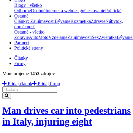
Blogy - všetko
Odborné
Osobné
Internet a webdesign
Cestovanie
Politické
Ostatné
Články: Zaujímavosti
Bývanie
Kozmetika
Zdravie
Nábytok,
domácnosť
Ostatné - všetko
Zdravie
Auto
Moto
Vzdelanie
Zaujímavosti
Sex
Zvieratka
Bývanie
Partneri
Politické strany
Články
Firmy
Monitorujeme
1453
zdrojov
Pridaj článok
Pridaj firmu
Hladať
Man drives car into pedestrians
in Italy, injuring eight