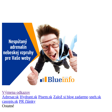
Výmena odkazov
Adresar.sk
Hydrant.sk
Pisem.sk
Založ si blog zadarmo
sneh.sk
casopis.sk
PR články
Ostatné