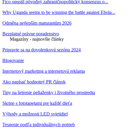
Fico opustil pôvodný zahraničnopolitický konsenzus o...
Why Uganda seems to be winning the battle against Ebola...
Odměna nejlepším maturantům 2026
Bezplatné právne poradenstvo
Magazíny - najnovšie články
Pripravte sa na dovolenkovú sezónu 2024
Blogovanie
Internetový marketing a internetová reklama
Ako napísať hodnotný PR článok
Tipy na šetrenie peňaženky i životného prostredia
Skrine s fototapetami pre každé dieťa
Výhody a možnosti LED svietidiel
Tesnenie podľa individuálnych potrieb