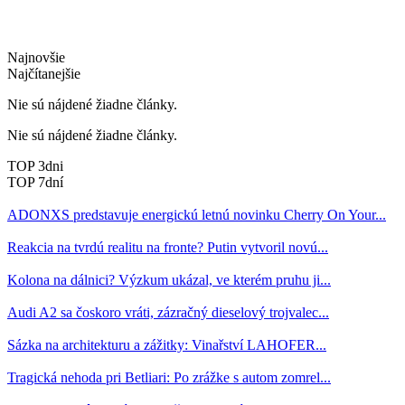
Najnovšie
Najčítanejšie
Nie sú nájdené žiadne články.
Nie sú nájdené žiadne články.
TOP 3dni
TOP 7dní
ADONXS predstavuje energickú letnú novinku Cherry On Your...
Reakcia na tvrdú realitu na fronte? Putin vytvoril novú...
Kolona na dálnici? Výzkum ukázal, ve kterém pruhu ji...
Audi A2 sa čoskoro vráti, zázračný dieselový trojvalec...
Sázka na architekturu a zážitky: Vinařství LAHOFER...
Tragická nehoda pri Betliari: Po zrážke s autom zomrel...