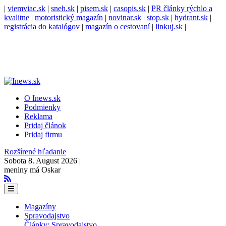
|
viemviac.sk
|
sneh.sk
|
pisem.sk
|
casopis.sk
|
PR články rýchlo a
kvalitne
|
motoristický magazín
|
novinar.sk
|
stop.sk
|
hydrant.sk
|
registrácia do katalógov
|
magazín o cestovaní
|
linkuj.sk
|
O Inews.sk
Podmienky
Reklama
Pridaj článok
Pridaj firmu
Rozšírené hľadanie
Sobota 8. August 2026 |
meniny má Oskar
Magazíny
Spravodajstvo
Články: Spravodajstvo