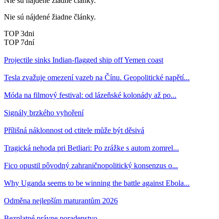
Nie sú nájdené žiadne články.
Nie sú nájdené žiadne články.
TOP 3dni
TOP 7dní
Projectile sinks Indian-flagged ship off Yemen coast
Tesla zvažuje omezení vazeb na Čínu. Geopolitické napětí...
Móda na filmový festival: od lázeňské kolonády až po...
Signály brzkého vyhoření
Přílišná náklonnost od ctitele může být děsivá
Tragická nehoda pri Betliari: Po zrážke s autom zomrel...
Fico opustil pôvodný zahraničnopolitický konsenzus o...
Why Uganda seems to be winning the battle against Ebola...
Odměna nejlepším maturantům 2026
Bezplatné právne poradenstvo