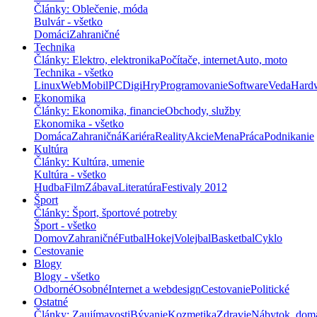
Články: Oblečenie, móda
Bulvár - všetko
Domáci
Zahraničné
Technika
Články: Elektro, elektronika
Počítače, internet
Auto, moto
Technika - všetko
Linux
Web
Mobil
PC
Digi
Hry
Programovanie
Software
Veda
Hard
Ekonomika
Články: Ekonomika, financie
Obchody, služby
Ekonomika - všetko
Domáca
Zahraničná
Kariéra
Reality
Akcie
Mena
Práca
Podnikanie
Kultúra
Články: Kultúra, umenie
Kultúra - všetko
Hudba
Film
Zábava
Literatúra
Festivaly 2012
Šport
Články: Šport, športové potreby
Šport - všetko
Domov
Zahraničné
Futbal
Hokej
Volejbal
Basketbal
Cyklo
Cestovanie
Blogy
Blogy - všetko
Odborné
Osobné
Internet a webdesign
Cestovanie
Politické
Ostatné
Články: Zaujímavosti
Bývanie
Kozmetika
Zdravie
Nábytok, dom