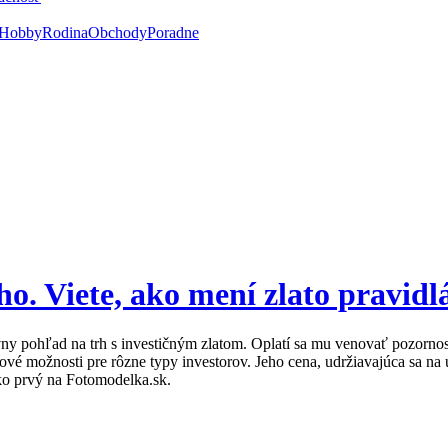
Hobby
Rodina
Obchody
Poradne
ého. Viete, ako mení zlato pravidl
y pohľad na trh s investičným zlatom. Oplatí sa mu venovať pozornosť. 
ové možnosti pre rôzne typy investorov. Jeho cena, udržiavajúca sa na 
ako prvý na Fotomodelka.sk.