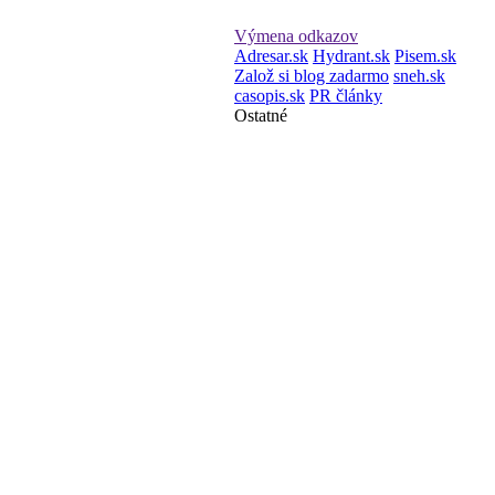
Výmena odkazov
Adresar.sk
Hydrant.sk
Pisem.sk
Založ si blog zadarmo
sneh.sk
casopis.sk
PR články
Ostatné