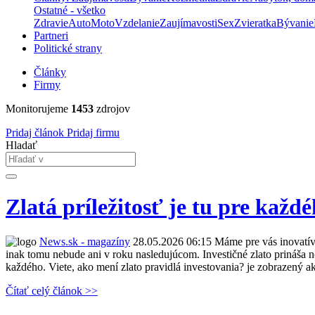
Ostatné - všetko
Zdravie
Auto
Moto
Vzdelanie
Zaujímavosti
Sex
Zvieratka
Bývanie
Partneri
Politické strany
Články
Firmy
Monitorujeme
1453
zdrojov
Pridaj článok
Pridaj firmu
Hladať
Zlatá príležitosť je tu pre každ
News.sk - magazíny
28.05.2026 06:15
Máme pre vás inovatívn
inak tomu nebude ani v roku nasledujúcom. Investičné zlato prináša n
každého. Viete, ako mení zlato pravidlá investovania? je zobrazený 
Čítať celý článok >>