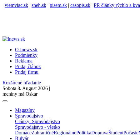
|
viemviac.sk
|
sneh.sk
|
pisem.sk
|
casopis.sk
|
PR články rýchlo a kva
O Inews.sk
Podmienky
Reklama
Pridaj článok
Pridaj firmu
Rozšírené hľadanie
Sobota 8. August 2026 |
meniny má Oskar
Magazíny
Spravodajstvo
Články: Spravodajstvo
Spravodajstvo - všetko
Domáce
Zahraničné
Regionálne
Politika
Doprava
Študent
Počasie
Bulvár