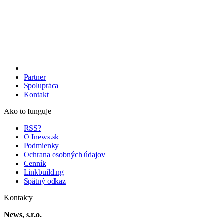
Partner
Spolupráca
Kontakt
Ako to funguje
RSS?
O Inews.sk
Podmienky
Ochrana osobných údajov
Cenník
Linkbuilding
Spätný odkaz
Kontakty
News, s.r.o.