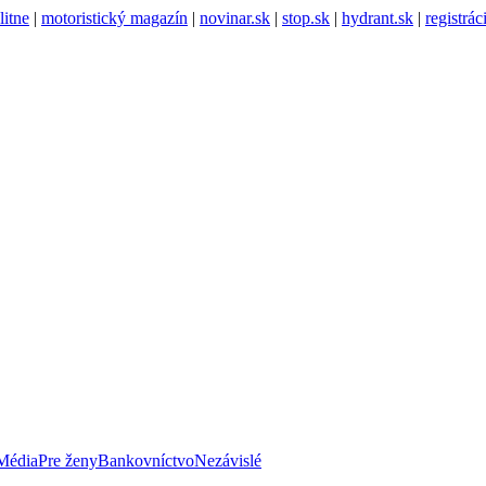
litne
|
motoristický magazín
|
novinar.sk
|
stop.sk
|
hydrant.sk
|
registrá
Média
Pre ženy
Bankovníctvo
Nezávislé