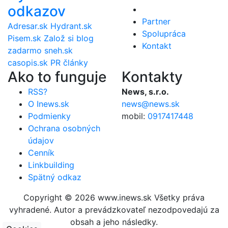
odkazov
Partner
Adresar.sk
Hydrant.sk
Spolupráca
Pisem.sk
Založ si blog
Kontakt
zadarmo
sneh.sk
casopis.sk
PR články
Ako to funguje
Kontakty
RSS?
News, s.r.o.
O Inews.sk
news@news.sk
Podmienky
mobil:
0917417448
Ochrana osobných
údajov
Cenník
Linkbuilding
Spätný odkaz
Copyright © 2026 www.inews.sk Všetky práva
vyhradené. Autor a prevádzkovateľ nezodpovedajú za
obsah a jeho následky.