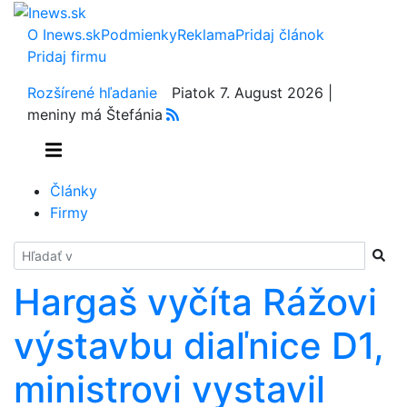
O Inews.sk
Podmienky
Reklama
Pridaj článok
Pridaj firmu
Rozšírené hľadanie
Piatok 7. August 2026 |
meniny má Štefánia
Články
Firmy
Hladať
Hargaš vyčíta Rážovi
výstavbu diaľnice D1,
ministrovi vystavil