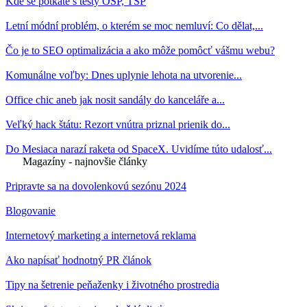
Kde se potkáte s testy OSP, TSP
Letní módní problém, o kterém se moc nemluví: Co dělat,...
Čo je to SEO optimalizácia a ako môže pomôcť vášmu webu?
Komunálne voľby: Dnes uplynie lehota na utvorenie...
Office chic aneb jak nosit sandály do kanceláře a...
Veľký hack štátu: Rezort vnútra priznal prienik do...
Do Mesiaca narazí raketa od SpaceX. Uvidíme túto udalosť...
Magazíny - najnovšie články
Pripravte sa na dovolenkovú sezónu 2024
Blogovanie
Internetový marketing a internetová reklama
Ako napísať hodnotný PR článok
Tipy na šetrenie peňaženky i životného prostredia