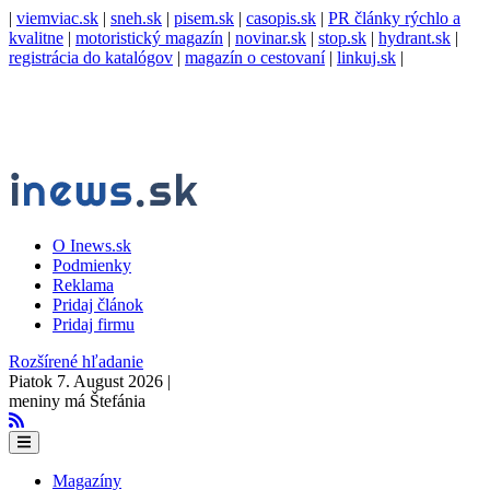
|
viemviac.sk
|
sneh.sk
|
pisem.sk
|
casopis.sk
|
PR články rýchlo a
kvalitne
|
motoristický magazín
|
novinar.sk
|
stop.sk
|
hydrant.sk
|
registrácia do katalógov
|
magazín o cestovaní
|
linkuj.sk
|
O Inews.sk
Podmienky
Reklama
Pridaj článok
Pridaj firmu
Rozšírené hľadanie
Piatok 7. August 2026 |
meniny má Štefánia
Magazíny