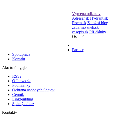
Výmena odkazov
Adresar.sk
Hydrant.sk
Pisem.sk
Založ si blog
zadarmo
sneh.sk
casopis.sk
PR články
Ostatné
Partner
Spolupráca
Kontakt
Ako to funguje
RSS?
O Inews.sk
Podmienky
Ochrana osobných údajov
Cenník
Linkbuilding
Spätný odkaz
Kontakty