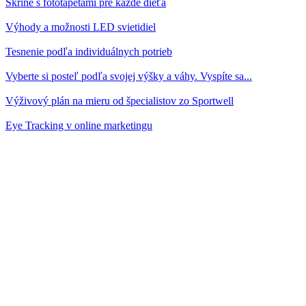
Skrine s fototapetami pre každé dieťa
Výhody a možnosti LED svietidiel
Tesnenie podľa individuálnych potrieb
Vyberte si posteľ podľa svojej výšky a váhy. Vyspíte sa...
Výživový plán na mieru od špecialistov zo Sportwell
Eye Tracking v online marketingu