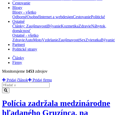
Cestovanie
Blogy
Blogy - všetko
Odborné
Osobné
Internet a webdesign
Cestovanie
Politické
Ostatné
Články: Zaujímavosti
Bývanie
Kozmetika
Zdravie
Nábytok,
domácnosť
Ostatné - všetko
Zdravie
Auto
Moto
Vzdelanie
Zaujímavosti
Sex
Zvieratka
Bývanie
Partneri
Politické strany
Články
Firmy
Monitorujeme
1453
zdrojov
Pridaj článok
Pridaj firmu
Hladať
Polícia zadržala medzinárodne
hľadaného Gruzínca, na