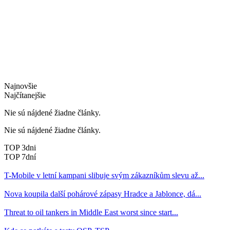
Najnovšie
Najčítanejšie
Nie sú nájdené žiadne články.
Nie sú nájdené žiadne články.
TOP 3dni
TOP 7dní
T-Mobile v letní kampani slibuje svým zákazníkům slevu až...
Nova koupila další pohárové zápasy Hradce a Jablonce, dá...
Threat to oil tankers in Middle East worst since start...