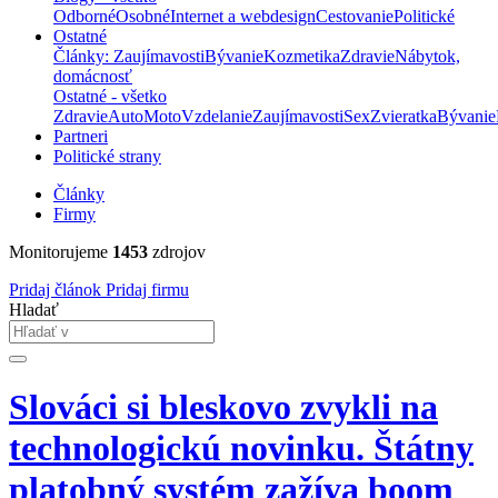
Odborné
Osobné
Internet a webdesign
Cestovanie
Politické
Ostatné
Články: Zaujímavosti
Bývanie
Kozmetika
Zdravie
Nábytok,
domácnosť
Ostatné - všetko
Zdravie
Auto
Moto
Vzdelanie
Zaujímavosti
Sex
Zvieratka
Bývanie
Partneri
Politické strany
Články
Firmy
Monitorujeme
1453
zdrojov
Pridaj článok
Pridaj firmu
Hladať
Slováci si bleskovo zvykli na
technologickú novinku. Štátny
platobný systém zažíva boom