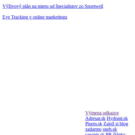
Výživový plán na mieru od špecialistov zo Sportwell
Eye Tracking v online marketingu
Výmena odkazov
Adresar.sk
Hydrant.sk
Pisem.sk
Založ si blog
zadarmo
sneh.sk
casopis.sk
PR články