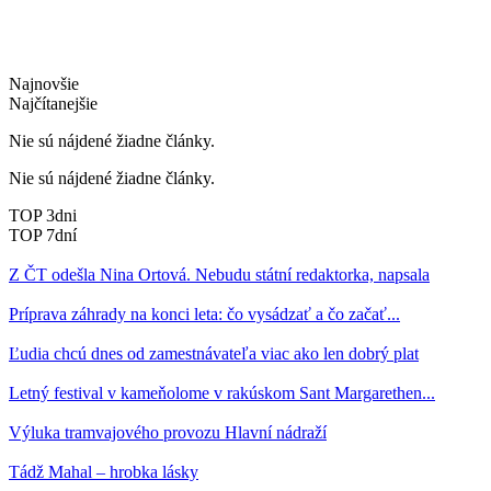
Najnovšie
Najčítanejšie
Nie sú nájdené žiadne články.
Nie sú nájdené žiadne články.
TOP 3dni
TOP 7dní
Z ČT odešla Nina Ortová. Nebudu státní redaktorka, napsala
Príprava záhrady na konci leta: čo vysádzať a čo začať...
Ľudia chcú dnes od zamestnávateľa viac ako len dobrý plat
Letný festival v kameňolome v rakúskom Sant Margarethen...
Výluka tramvajového provozu Hlavní nádraží
Tádž Mahal – hrobka lásky