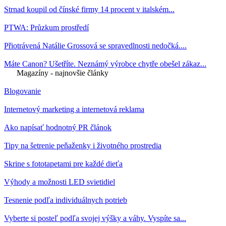
Strnad koupil od čínské firmy 14 procent v italském...
PTWA: Průzkum prostředí
Přiotrávená Natálie Grossová se spravedlnosti nedočká....
Máte Canon? Ušetříte. Neznámý výrobce chytře obešel zákaz...
Magazíny - najnovšie články
Blogovanie
Internetový marketing a internetová reklama
Ako napísať hodnotný PR článok
Tipy na šetrenie peňaženky i životného prostredia
Skrine s fototapetami pre každé dieťa
Výhody a možnosti LED svietidiel
Tesnenie podľa individuálnych potrieb
Vyberte si posteľ podľa svojej výšky a váhy. Vyspíte sa...