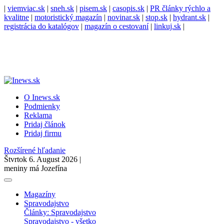
|
viemviac.sk
|
sneh.sk
|
pisem.sk
|
casopis.sk
|
PR články rýchlo a
kvalitne
|
motoristický magazín
|
novinar.sk
|
stop.sk
|
hydrant.sk
|
registrácia do katalógov
|
magazín o cestovaní
|
linkuj.sk
|
O Inews.sk
Podmienky
Reklama
Pridaj článok
Pridaj firmu
Rozšírené hľadanie
Štvrtok 6. August 2026 |
meniny má Jozefína
Magazíny
Spravodajstvo
Články: Spravodajstvo
Spravodajstvo - všetko