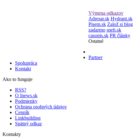
Výmena odkazov
Adresar.sk
Hydrant.sk
Pisem.sk
Založ si blog
zadarmo
sneh.sk
casopis.sk
PR články
Ostatné
Partner
Spolupráca
Kontakt
Ako to funguje
RSS?
O Inews.sk
Podmienky
Ochrana osobných údajov
Cenník
Linkbuilding
Spätný odkaz
Kontakty