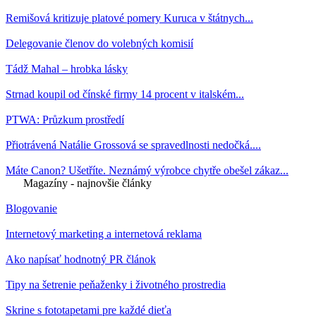
Remišová kritizuje platové pomery Kuruca v štátnych...
Delegovanie členov do volebných komisií
Tádž Mahal – hrobka lásky
Strnad koupil od čínské firmy 14 procent v italském...
PTWA: Průzkum prostředí
Přiotrávená Natálie Grossová se spravedlnosti nedočká....
Máte Canon? Ušetříte. Neznámý výrobce chytře obešel zákaz...
Magazíny - najnovšie články
Blogovanie
Internetový marketing a internetová reklama
Ako napísať hodnotný PR článok
Tipy na šetrenie peňaženky i životného prostredia
Skrine s fototapetami pre každé dieťa