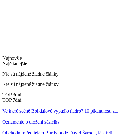
Najnovšie
Najčítanejšie
Nie sú nájdené žiadne články.
Nie sú nájdené žiadne články.
TOP 3dni
TOP 7dní
Ve které scéně Bohdalové vypadlo ňadro? 10 pikantností z...
Oznámenie o uložení zásielky
Obchodním ředitelem Burdy bude David Šaroch, léta řídil...