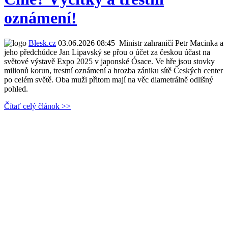
oznámení!
Blesk.cz
03.06.2026 08:45
Ministr zahraničí Petr Macinka a
jeho předchůdce Jan Lipavský se přou o účet za českou účast na
světové výstavě Expo 2025 v japonské Ósace. Ve hře jsou stovky
milionů korun, trestní oznámení a hrozba zániku sítě Českých center
po celém světě. Oba muži přitom mají na věc diametrálně odlišný
pohled.
Čítať celý článok >>