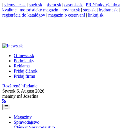
|
viemviac.sk
|
sneh.sk
|
pisem.sk
|
casopis.sk
|
PR články rýchlo a
kvalitne
|
motoristický magazín
|
novinar.sk
|
stop.sk
|
hydrant.sk
|
registrácia do katalógov
|
magazín o cestovaní
|
linkuj.sk
|
O Inews.sk
Podmienky
Reklama
Pridaj článok
Pridaj firmu
Rozšírené hľadanie
Štvrtok 6. August 2026 |
meniny má Jozefína
Magazíny
Spravodajstvo
Články: Spravodajstvo