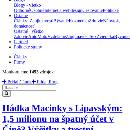
Blogy - všetko
Odborné
Osobné
Internet a webdesign
Cestovanie
Politické
Ostatné
Články: Zaujímavosti
Bývanie
Kozmetika
Zdravie
Nábytok,
domácnosť
Ostatné - všetko
Zdravie
Auto
Moto
Vzdelanie
Zaujímavosti
Sex
Zvieratka
Bývanie
Partneri
Politické strany
Články
Firmy
Monitorujeme
1453
zdrojov
Pridaj článok
Pridaj firmu
Hladať
Hádka Macinky s Lipavským:
1,5 milionu na špatný účet v
Číně? Výčitky a trestní