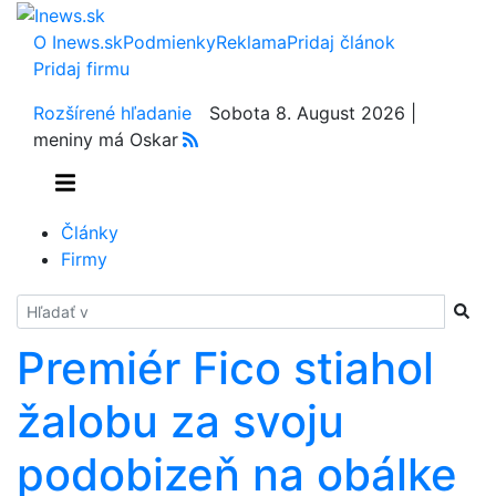
O Inews.sk
Podmienky
Reklama
Pridaj článok
Pridaj firmu
Rozšírené hľadanie
Sobota 8. August 2026 |
meniny má Oskar
Články
Firmy
Hladať
Premiér Fico stiahol
žalobu za svoju
podobizeň na obálke