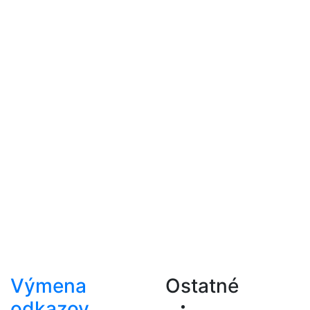
Výmena
Ostatné
odkazov