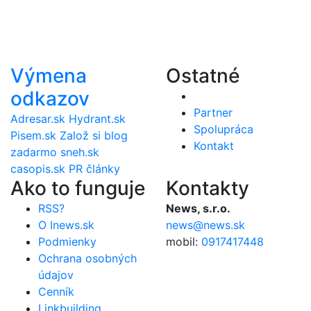
Výmena
Ostatné
odkazov
Partner
Adresar.sk
Hydrant.sk
Spolupráca
Pisem.sk
Založ si blog
Kontakt
zadarmo
sneh.sk
casopis.sk
PR články
Ako to funguje
Kontakty
RSS?
News, s.r.o.
O Inews.sk
news@news.sk
Podmienky
mobil:
0917417448
Ochrana osobných
údajov
Cenník
Linkbuilding