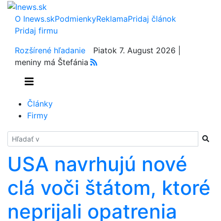
O Inews.sk
Podmienky
Reklama
Pridaj článok
Pridaj firmu
Rozšírené hľadanie
Piatok 7. August 2026 |
meniny má Štefánia
Články
Firmy
Hladať
USA navrhujú nové
clá voči štátom, ktoré
neprijali opatrenia