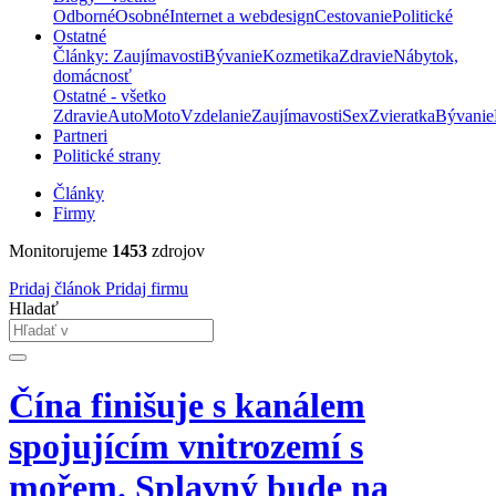
Odborné
Osobné
Internet a webdesign
Cestovanie
Politické
Ostatné
Články: Zaujímavosti
Bývanie
Kozmetika
Zdravie
Nábytok,
domácnosť
Ostatné - všetko
Zdravie
Auto
Moto
Vzdelanie
Zaujímavosti
Sex
Zvieratka
Bývanie
Partneri
Politické strany
Články
Firmy
Monitorujeme
1453
zdrojov
Pridaj článok
Pridaj firmu
Hladať
Čína finišuje s kanálem
spojujícím vnitrozemí s
mořem. Splavný bude na