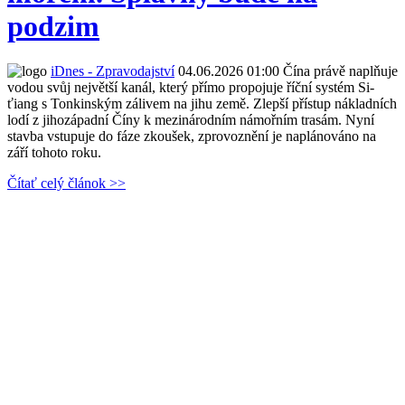
podzim
iDnes - Zpravodajství
04.06.2026 01:00
Čína právě naplňuje
vodou svůj největší kanál, který přímo propojuje říční systém Si-
ťiang s Tonkinským zálivem na jihu země. Zlepší přístup nákladních
lodí z jihozápadní Číny k mezinárodním námořním trasám. Nyní
stavba vstupuje do fáze zkoušek, zprovoznění je naplánováno na
září tohoto roku.
Čítať celý článok >>