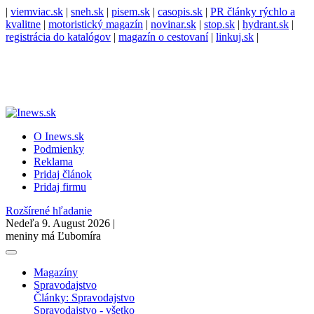
|
viemviac.sk
|
sneh.sk
|
pisem.sk
|
casopis.sk
|
PR články rýchlo a
kvalitne
|
motoristický magazín
|
novinar.sk
|
stop.sk
|
hydrant.sk
|
registrácia do katalógov
|
magazín o cestovaní
|
linkuj.sk
|
O Inews.sk
Podmienky
Reklama
Pridaj článok
Pridaj firmu
Rozšírené hľadanie
Nedeľa 9. August 2026 |
meniny má Ľubomíra
Magazíny
Spravodajstvo
Články: Spravodajstvo
Spravodajstvo - všetko