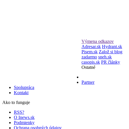
Výmena odkazov
Adresar.sk
Hydrant.sk
Pisem.sk
Založ si blog
zadarmo
sneh.sk
casopis.sk
PR články
Ostatné
Partner
Spolupráca
Kontakt
Ako to funguje
RSS?
O Inews.sk
Podmienky
Ochrana osobných údajov