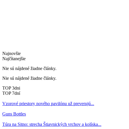
Najnovšie
Najčítanejšie
Nie sú nájdené žiadne články.
Nie sú nájdené žiadne články.
TOP 3dni
TOP 7dní
Vzorové priestory nového pavilónu už preverujú...
Guns Bottles
Túra na Sitno: strecha Štiavnických vrchov a kolíska...