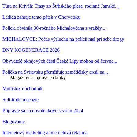
Túra na Kriváň: Trasy zo Štrbského plesa, rodinné Jamské...
Ladida zahraje tento pátek v Chorvatsku
Polícia obvinila 30-ročného Michalovčana z vraždy,...
MICHALOVCE: Počas výsluchu na polícii mal pri sebe drogy
DNY KOGENERACE 2026
Obyvatelé okrajových částí České Lípy mohou od června...
Polička na Svitavsku přeměňuje zemědělský areál na...
Magazíny - najnovšie články
Multistox obchodník
Soft-trade recenzie
Pripravte sa na dovolenkovú sezónu 2024
Blogovanie
Internetový marketing a internetová reklama