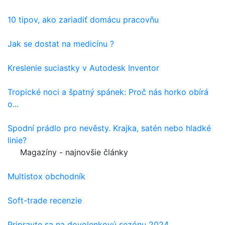
10 tipov, ako zariadiť domácu pracovňu
Jak se dostat na medicínu ?
Kreslenie suciastky v Autodesk Inventor
Tropické noci a špatný spánek: Proč nás horko obírá
o...
Spodní prádlo pro nevěsty. Krajka, satén nebo hladké
linie?
Magazíny - najnovšie články
Multistox obchodník
Soft-trade recenzie
Pripravte sa na dovolenkovú sezónu 2024