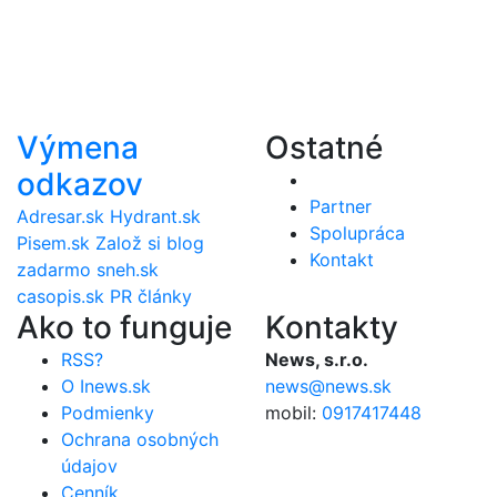
Výmena
Ostatné
odkazov
Partner
Adresar.sk
Hydrant.sk
Spolupráca
Pisem.sk
Založ si blog
Kontakt
zadarmo
sneh.sk
casopis.sk
PR články
Ako to funguje
Kontakty
RSS?
News, s.r.o.
O Inews.sk
news@news.sk
Podmienky
mobil:
0917417448
Ochrana osobných
údajov
Cenník