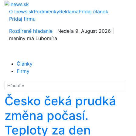
O Inews.sk
Podmienky
Reklama
Pridaj článok
Pridaj firmu
Rozšírené hľadanie
Nedeľa 9. August 2026 |
meniny má Ľubomíra
Články
Firmy
Hladať
Česko čeká prudká
změna počasí.
Teploty za den