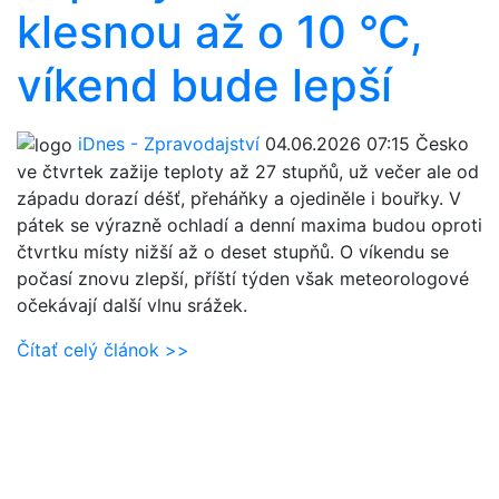
klesnou až o 10 °C,
víkend bude lepší
iDnes - Zpravodajství
04.06.2026 07:15
Česko
ve čtvrtek zažije teploty až 27 stupňů, už večer ale od
západu dorazí déšť, přeháňky a ojediněle i bouřky. V
pátek se výrazně ochladí a denní maxima budou oproti
čtvrtku místy nižší až o deset stupňů. O víkendu se
počasí znovu zlepší, příští týden však meteorologové
očekávají další vlnu srážek.
Čítať celý článok >>